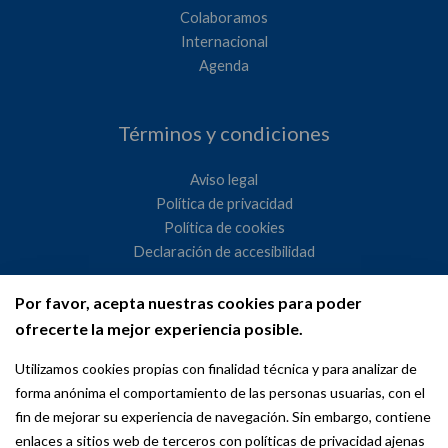
Colaboramos
Internacional
Agenda
Términos y condiciones
Aviso legal
Política de privacidad
Política de cookies
Declaración de accesibilidad
Por favor, acepta nuestras cookies para poder
Ayuntamiento de Madrid
ofrecerte la mejor experiencia posible.
WeMadrid es un sitio web del Ayuntamiento de Madrid
Utilizamos cookies propias con finalidad técnica y para analizar de
dedicado a las relaciones institucionales y la actividad
forma anónima el comportamiento de las personas usuarias, con el
internacional del Alcalde. ​
fin de mejorar su experiencia de navegación. Sin embargo, contiene
enlaces a sitios web de terceros con políticas de privacidad ajenas