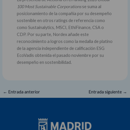
100 Most Sustainable Corporations
se suma al
posicionamiento de la compañía por su desempeño
sostenible en otros ratings de referencia como
como Sustainalytics, MSCI, EthiFinance, CSA o
CDP. Por su parte, Nordex añade este
reconocimiento a logros como la medalla de platino
de la agencia independiente de calificación ESG
EcoVadis obtenida el pasado noviembre por su
desempeño en sostenibilidad.
←
Entrada anterior
Entrada siguiente
→