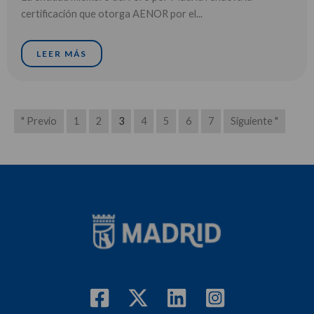
certificación que otorga AENOR por el...
LEER MÁS
" Previo
1
2
3
4
5
6
7
Siguiente "