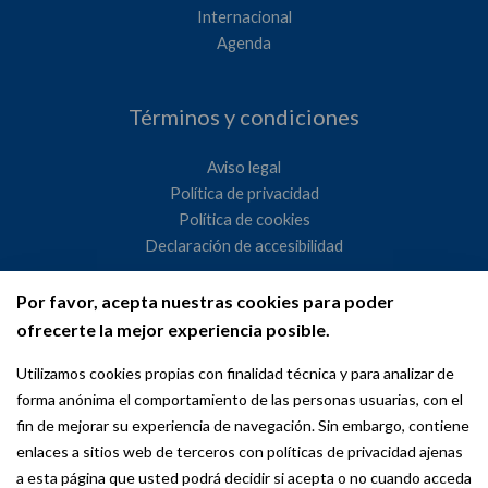
Internacional
Agenda
Términos y condiciones
Aviso legal
Política de privacidad
Política de cookies
Declaración de accesibilidad
Por favor, acepta nuestras cookies para poder
Ayuntamiento de Madrid
ofrecerte la mejor experiencia posible.
WeMadrid es un sitio web del Ayuntamiento de Madrid
Utilizamos cookies propias con finalidad técnica y para analizar de
dedicado a las relaciones institucionales y la actividad
forma anónima el comportamiento de las personas usuarias, con el
internacional del Alcalde. ​
fin de mejorar su experiencia de navegación. Sin embargo, contiene
enlaces a sitios web de terceros con políticas de privacidad ajenas
a esta página que usted podrá decidir si acepta o no cuando acceda