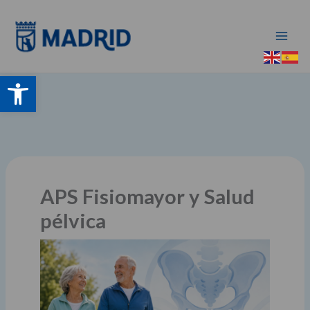
Ir
al
contenido
Abrir barra de herramientas
APS Fisiomayor y Salud
pélvica