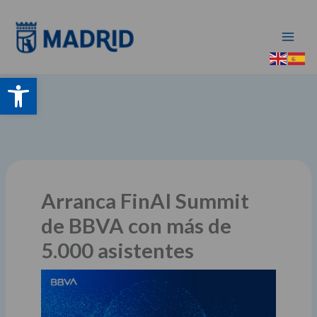
Ir
al
contenido
Abrir barra de herramientas
Arranca FinAI Summit
de BBVA con más de
5.000 asistentes