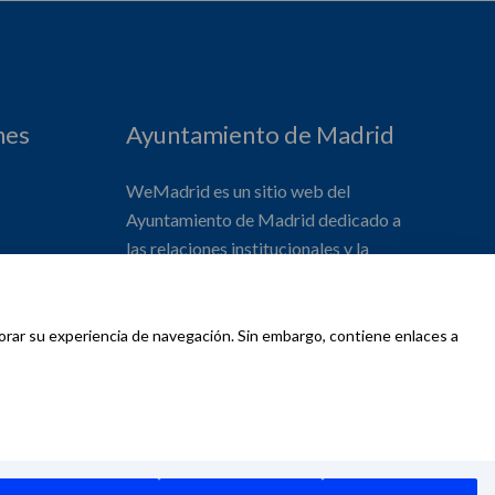
nes
Ayuntamiento de Madrid
WeMadrid es un sitio web del
Ayuntamiento de Madrid dedicado a
las relaciones institucionales y la
actividad internacional del Alcalde. ​
jorar su experiencia de navegación. Sin embargo, contiene enlaces a
d