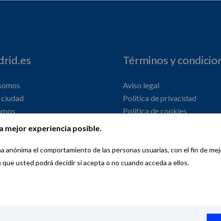
rid.es
Términos y condicio
 somos
Aviso legal
ciudad
Política de privacidad
amos
Política de cookies
onal
Declaración de accesibilidad
a mejor experiencia posible.
orma anónima el comportamiento de las personas usuarias, con el fin de me
a que usted podrá decidir si acepta o no cuando acceda a ellos.
Copyright © 2026 Wemadrid | the place to be | Ayuntamiento de Madri