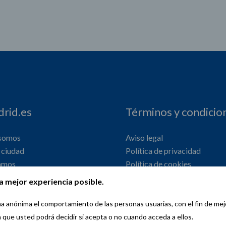
rid.es
Términos y condicio
 somos
Aviso legal
ciudad
Política de privacidad
amos
Política de cookies
onal
Declaración de accesibilidad
a mejor experiencia posible.
orma anónima el comportamiento de las personas usuarias, con el fin de me
a que usted podrá decidir si acepta o no cuando acceda a ellos.