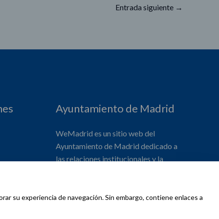
Entrada siguiente
→
nes
Ayuntamiento de Madrid
WeMadrid es un sitio web del
Ayuntamiento de Madrid dedicado a
las relaciones institucionales y la
actividad internacional del Alcalde. ​
jorar su experiencia de navegación. Sin embargo, contiene enlaces a