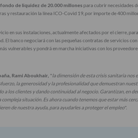
fondo de liquidez de 20.000 millones
para cubrir necesidades de
ras y restauración la línea ICO-Covid 19, por importe de 400 millo
cio en sus instalaciones, actualmente afectados por el cierre, par
dad. El banco negociará con las pequeñas contratas de servicios c
más vulnerables y pondrá en marcha iniciativas con los proveedore
paña, Rami Aboukhair,
"
la dimensión de esta crisis sanitaria nos 
esfuerzo, la generosidad y la profesionalidad que demuestran nuest
a los clientes y dando continuidad al negocio. Garantizan, en de
a compleja situación. Es ahora cuando tenemos que estar más cerca 
uieren de nuestra ayuda, para ayudarles a proteger el empleo
".