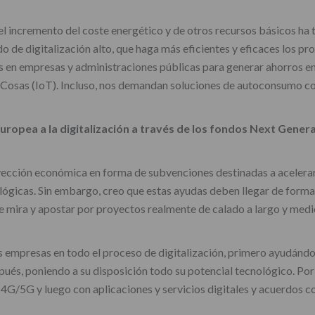
n el incremento del coste energético y de otros recursos básicos h
ado de digitalización alto, que haga más eficientes y eficaces los p
en empresas y administraciones públicas para generar ahorros en el 
s Cosas (IoT). Incluso, nos demandan soluciones de autoconsumo co
uropea a la digitalización a través de los fondos Next Gener
ección económica en forma de subvenciones destinadas a acelerar
ógicas. Sin embargo, creo que estas ayudas deben llegar de forma m
 mira y apostar por proyectos realmente de calado a largo y medi
empresas en todo el proceso de digitalización, primero ayudándola
spués, poniendo a su disposición todo su potencial tecnológico. Po
 4G/5G y luego con aplicaciones y servicios digitales y acuerdos c