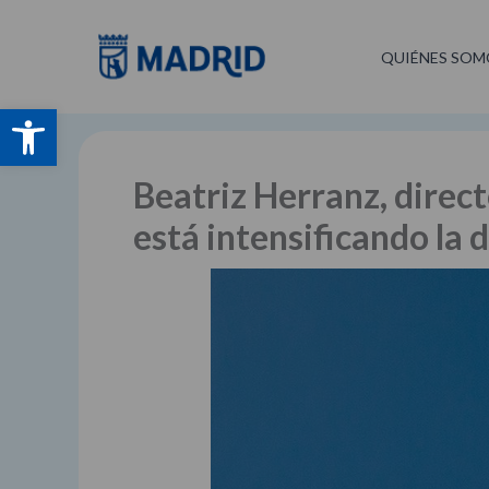
Ir
al
QUIÉNES SOM
contenido
Abrir barra de herramientas
Beatriz Herranz, direct
está intensificando la 