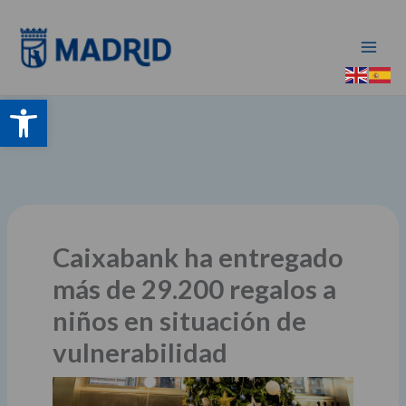
Ir
al
contenido
Abrir barra de herramientas
Caixabank ha entregado
más de 29.200 regalos a
niños en situación de
vulnerabilidad