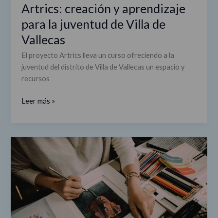
Artrics: creación y aprendizaje
para la juventud de Villa de
Vallecas
El proyecto Artrics lleva un curso ofreciendo a la
juventud del distrito de Villa de Vallecas un espacio y
recursos
Leer más »
Nuevo
proyecto/
Espacio
para
la
creatividad
joven