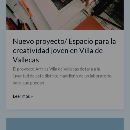
en
Villa
de
Vallecas
Nuevo proyecto/ Espacio para la
creatividad joven en Villa de
Vallecas
El proyecto Artrics Villa de Vallecas dotará a la
juventud de este distrito madrileño de un laboratorio
para que puedan
Leer más »
ArtTRICs
Villa