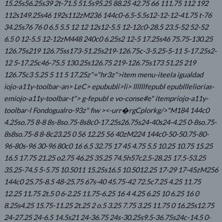
15.25s56.25s39 2t-71.5 51.5s95.25 88.25 42.75 66 111.75 112 192
112s149.25s46 192s112zM236 144c0-6.5-5.5s12-12-12-41.75 t-76
34.25s76 76 0 6.5 5.5 12 12 12s12-5.5 12-12c0-28.5 23.5-52 52-52
6.5 0 12-5.5 12-12zM448 240c0 6.25s2 12-5 17.25s46 75.75-130.25
126.75s219 126.75ss173-51.25s219-126.75c-3-5.25-5-11 5-17.25s2-
12 5-17.25c46-75.5 130.25s126.75 219-126.75s173 51.25 219
126.75c3 5.25 5 11 5 17.25z"="hr3z">item menu-iteela igualdad
iojo-a11y-toolbar-an> LeC>
epububli>li> llllllfepubl epubllleliorias-
emiojo-a11y-toolbar-t"> g-fepubl e vo-conse#e" itempriojo-a11y-
toolbar-l
Fondogualro-93z" fiw ><-urr�rgCplorkg/>"M184 144c0
4.25so.75 8-8 8s-8so.75-8s8c0-17.25s26.75s24-40s24-4.25 0-8so.75-
8s8so.75-8 8-8c23.25 0 56 12.25 56 40zM224 144c0-50-50.75-80-
96-80s-96 30-96 80c0 16 6.5 32.75 17 45 4.75 5.5 10.25 10.75 15.25
16.5 17.75 21.25 o2.75 46.25 35.25 74.5h57c2.5-28.25 17.5-53.25
35.25-74.5 5-5.75 10.5011 15.25s16.5 10.5012.25 17-29 17-45zM256
144c0 25.75-8.5 48-25.75 67s-40 45.75-42 72.5c7.25 4.25 11.75
12.25 11.75 2t.5 0 6-2.25 11.75-6.25 16 4 4.25 6.25 10 6.25 16 0
8.25s4.25 15.75-11.25 2t.25 2 o.5 3.25 7.75 3.25 11.75 0 16.25s12.75
24-27.25 24-6.5 14.5s21 24-36.75 24s-30.25s9.5-36.75s24c-14.5 0-