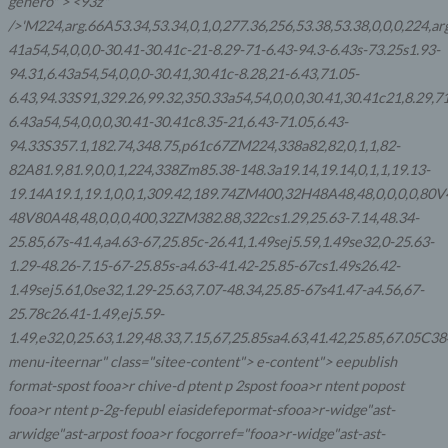
género" >
<93z"
/>'M224,arg.66A53.34,53.34,0,1,0,277.36,256,53.38,53.38,0,0,0,224,a
41a54,54,0,0,0-30.41-30.41c-21-8.29-71-6.43-94.3-6.43s-73.25s1.93-
94.31,6.43a54,54,0,0,0-30.41,30.41c-8.28,21-6.43,71.05-
6.43,94.33S91,329.26,99.32,350.33a54,54,0,0,0,30.41,30.41c21,8.29,71
6.43a54,54,0,0,0,30.41-30.41c8.35-21,6.43-71.05,6.43-
94.33S357.1,182.74,348.75,p61c67ZM224,338a82,82,0,1,1,82-
82A81.9,81.9,0,0,1,224,338Zm85.38-148.3a19.14,19.14,0,1,1,19.13-
19.14A19.1,19.1,0,0,1,309.42,189.74ZM400,32H48A48,48,0,0,0,0,80V4
48V80A48,48,0,0,0,400,32ZM382.88,322cs1.29,25.63-7.14,48.34-
25.85,67s-41.4,a4.63-67,25.85c-26.41,1.49sej5.59,1.49se32,0-25.63-
1.29-48.26-7.15-67-25.85s-a4.63-41.42-25.85-67cs1.49s26.42-
1.49sej5.61,0se32,1.29-25.63,7.07-48.34,25.85-67s41.47-a4.56,67-
25.78c26.41-1.49,ej5.59-
1.49,e32,0,25.63,1.29,48.33,7.15,67,25.85sa4.63,41.42,25.85,67.05C3
menu-iteernar" class="sitee-content"> e-content"> eepublish
format-spost fooa>r chive-d ptent p 2spost fooa>r ntent popost
fooa>r ntent p-2g-fepubl eiasidefepormat-sfooa>r-widge"ast-
arwidge"ast-arpost fooa>r focgorref="fooa>r-widge"ast-ast-