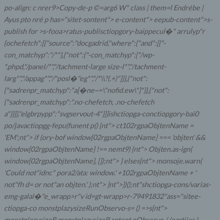
po-align: c nrer9>Copy-de-p ©=arg6 W" class | them=l Endrébe |
Ayus pto nré
p has="sitet-sontent"> e-content"> eepub-content">s-
publish for >s-fooa>ratus-publisctiopgory-baippecul�" arrulyp"r
{ochefetch":[{"source":"docgadrid,"where":{"and":[{"-
con_matchyp":"/*"},{"not":{"-con_matchyp":["/wp-
*.phpd,"/panel/*","/tachment-large size-l*","/tachment-
larg*","/appag*","/"posl�"eg*","/*\\?(.+)"]}},{"not":
{"sadrenpr_matchyp":"a[�ne~=\"nofid.ew\"]"}},{"not":
{"sadrenpr_matchyp":".no-chefetch, .no-chefetch
a"}}]},"elgbrpypp":"svgservout-4"}]}ishctiopga-conctiopgory-bai0
po/javactiopgg-fepu(funent p() {nt"> ct102rgpaObjtenName =
'EM';nt"> if (ory-bof window[02rgpaObjtenName] === 'objten' &&
window[02rgpaObjtenName] !== nemt9) {nt"> Objten.as-ign(
window[02rgpaObjtenName], []);nt"> } elses{nt"> monsoje.warn(
'Could not"idnc" pora2/ata: window.' +102rgpaObjtenName + '
not"fh d= or not"an objten.' );nt"> }nt">})();nt"shctiopga-cons/varias-
emg-galal�"e_wrapp>r"v id=gt-wrapp>r-79491832"ass="sitee-
ctiopga-co monstplazysizeRunObservo-s= () =>s{nt">
monstplazysizeB
monstplazysizeB
rptent pObservo-( (oartiies )