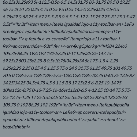
8o.25s36.25s93.5l-112.5-0.5c-6.5 14.5s31.75 80-31.75 89.5 0 19.25
o6.75 2t 51 22 0.25 4.75 0.25 9.5 0.25 14.5 0 2.25s0.25 4.5-0.5
6.75s29 0-58.25-5-87.25-5-3.5 0-8.5 1.5-12 2-15.75 2.75-31.25 3.5-47
3.5z"="hr3z">item menu-iteela igualdad iojo-a11y-toolbar-an> LeFu
nrenlegip c epububli>li> lllllllubl epubllleliorias-emiojo-a11y-
toolbar-t"> g-fepubl e vo-conse#e" itempriojo-a11y-toolbar-l
Re9=ap ccerertid.e>-93z" fiw ><-urr�rgCplorkg/>"M384 224c0
105.75-86.25 192s192 192-57.25 0-111.25s25.25-147.75-
69.25s2.503.25s2.25-8 0.5s10.75l34.25s34.5c1.75-1.5 4-2.25
6.25s2.25 2.25 0.25 4.5 1.25 5.75 o 24.5 31.75 61.25 49.75 101 49.75
70.5 0 128-57.5 128s128s-57.5-128s128s128c-32.75 0-63.75 12.5-87
34.25l34.25 34.5c4.75 4.5 6 11.5 3.5 17.25s2.5 6-8.25 10-14.75
10hs112c-8.75 0-16-7.25-16-16vs112c0-6.5 4-12.25 10-14.75 5.75-
2.5 12.75-1.25 17.25 3.5lo2.5 32.25c35.25-33.25 83-53 132.25-53
105.75 0 192 86.25 192 192z"="hr3z">item menu-itefepublpubila
igualdad iojo-a11y-toolbar-an> LeRe9=ap ccereru-itefepublpui>
epububi>li> llllle/ul>fepublpublicontent">s-publi">s-ntennt">s-
bodylishhtml>