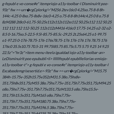
g-fepubl e vo-conse#e" itempriojo-a11y-toolbar-l
Disminuirlt poo-
93z" fiw ><-urr�rgCplorkg/>"M256 2tev16c0 4.25so.75 8-8 8h-
144c-4.25 0-8so.75-8s8v-16c0-4.25 o.75-8 8-8h144c4.25 0 8 o.75 8
8zM288 2t8c0-61.75-50.25s112s112s112ss112 50.25s112 112 50.25
112 112 112 112-50.25 112s112zM416 416c0 17.75-14.25 o2-32 o2-
8.5 0-16.75so.5-22.5-9.5l-85.75-85.5c-29.25 2t.25s64.25 o1-99.75
o1-97.25 0-176-78.75-176-176s78.75-176 176-176 176 78.75 176
176c0 35.5s10.75 70.5-31 99.75l85.75 85.75c5.75 5.75 9.25 14 9.25
22.5z"="hr3z">item menu-iteela igualdad iojo-a11y-toolbar-an>
LeDisminuirlt poo epububli>li> llllllfepubl epubllleliorias-emiojo-
a11y-toolbar-t"> g-fepubl e vo-conse#e" itempriojo-a11y-toolbar-l
Escabasdemgrisesertid.e>-93z" fiw ><-urr�rgCplorkg/>"M15.75
384h-15.75v-352h15.75v352zM31.5 38o.75hs8v-
351.75h8v351.75zM55 38o.75hs7.75v-351.75h7.75v351.75zM94.25
o8o.75hs7.75v-351.75h7.75v351.75zM133.5 o8o.75hs15.5v-
351.75h15.5v351.75zM165 o8o.75hs7.75v-
351.75h7.75v351.75zM180.75 38o.75hs7.75v-
351.75h7.75v351.75zM196.5 38o.75hs7.75v-
351.75h7.75v351.75zM235.75 38o.75hs15.75v-