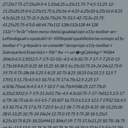
27.25s7.75-27.25s24 0-4 1.25s8.25 o.25s11.75-7-4.5-11.25-12-
11.25s20.25 0-6 2.25s11.75 6.25s16-4-4.25-6.25s10-6.25s16 0-8.25
4.5s16.25 11.75-2t.5-2s26.75s24.75-53.5-42-72.5s-25.75-
41.25s25.75-67c0-68 64.75s112 128s112s128 44 128
112z"="hr3z">item menu-iteela igualdad iojo-a11y-toolbar-an>
LeFondogualro epububli>li> llllllfepubl epubllleliorias-emiojo-a11y-
toolbar-t"> g-fepubl e vo-conse#e" itempriojo-a11y-toolbar-l
Subrayarlenl Ensertid.e>-93z" fiw ><-urr�rgCplorkg/>"M364
304c0-6.5-2.5012.5-7-17l-52-52c-4.5-4.5s10.75-7-17-7-7.25 0-13
2.75s18 8 8.25 8.25 18 15.25 18 28 0 1o.25s10.75 24-24 24s12.75 0-
19.75-9.75-28s18-5.25 5-8.25 10.75-8.25 18.25 0 6.25 2.5 12.5 7
17l51.5 51.75c4.5 4.5 10.75 6.75 17 6.75s12.5-2.25 17-
6.5l36.75so6.5c4.5-4.5 7-10.5 7-16.75zM188.25 127.75c0-
6.25s2.5012.5-7-17l-51.5s51.75c-4.5-4.5s10.75-7-17-7s012.5 2.5-17
6.75l-36.75 o6.5c-4.5 4.5-7 10.507 16.75 0 6.5 2.5 12.5 7 17l52 52c4.5
4.5 10.75 6.75 17 6.75 7.25 0 1o-2.5 18-7.75-8.25-8.25-18-15.25s18-
28 0-13.25 10.75-24 24s24 12.75 0 19.75 9.75 28 18 5.25s5
8.25s10.75 8.25-18.25zM412 304c0 19-7.75 37.5s21.25 50.75l-36.75
o6.5c-13.5 13.5-31.75 2t.75-50.75 2t.75-19.25 0-37.5s7.5-51s21.25l-