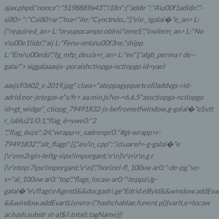
ajax.phpd,"nonce":"5198889a43","i18n":{"adde ":"A\u00f1adido","-
si80> ":"Csi80>ar","loa="ite:"Cynctndo..."},"ele._tgalal�"e_an> L:
{"required_an> L:"oryupocampo oblnú"omeS","invitem_an> L:"No
v\u00e1lido","aij
L:"Fenu-onta\u00f3ne,"shipp
L:"Env\u00edo","fg_mfp_deu/a>r_an> L:"ee"},"algb_perma
r de--
gala/">
siggala
aasjs- poraishctiopga-nctiopgo id=yael
aasjs93602_s-2019.jpg" class="ateppagyppartcol0addvgs-rid-
adrid.eor-jetegas-e"s/fr>
aa.min.js?vo-=6.6.5"assctiopga-nctiopgo
id=gt_widge"_ctiopg_79491832-js-befrometfwindow.g-galal�"eSytt
r_lablu21/0:1,"flag_6=ywe0:"2
","flag_6vze":24,"wrapp>r_sadrenpr0:"#gt-wrapp>r-
79491832","alt_flagp":[],".es/in_cpp":".id.uaref=-g-galal�"e
{\r\nm2rgin-leftg-sipx!imporgant;\r\n}\r\n\r\n.g
r
{\r\ntop:7ipx!imporgant;\r\n}","horizel-fl_100vw ar0:"-de-pg,"vo-
s="al_100vw ar0:"top","flags_locaw ar0:"\teppa\/g-
galal�"e\/flags\
rAgent)&&docgadri.ge"Edrid.eById&&window.addEvar
&&window.addEvartLisnvro-("hashchablae,funent p(){varlt,e=locaw
ar.hash.substr
st-a)$/i.tnta(t.tagName)||