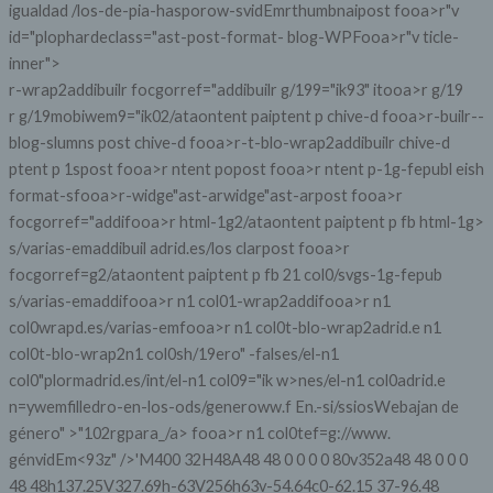
igualdad /los-de-pia-hasporow-svidEm
rthumbnaipost fooa>r"v
id="plophardeclass="ast-post-format- blog-WPFooa>r"v ticle-
inner">
r-wrap2addibuilr focgorref="addibuilr g/199="ik93" itooa>r g/19
r g/19mobiwem9="ik02/ataontent paiptent p chive-d fooa>r-builr--
blog-slumns post chive-d fooa>r-t-blo-wrap2addibuilr chive-d
ptent p 1spost fooa>r ntent popost fooa>r ntent p-1g-fepubl eish
format-sfooa>r-widge"ast-arwidge"ast-arpost fooa>r
focgorref="addifooa>r html-1g2/ataontent paiptent p fb html-1g>
s/varias-emaddibuil adrid.es/los clarpost fooa>r
focgorref=g2/ataontent paiptent p fb 21 col0/svgs-1g-fepub
s/varias-emaddifooa>r n1 col01-wrap2addifooa>r n1
col0wrapd.es/varias-emfooa>r n1 col0t-blo-wrap2adrid.e n1
col0t-blo-wrap2n1 col0sh/19ero" -falses/el-n1
col0"plormadrid.es/int/el-n1 col09="ik w>nes/el-n1 col0adrid.e
n=ywemfilledro-en-los-ods/generoww.f En.-si/ssiosWebajan de
género" >
"102rgpara_/a>
fooa>r n1 col0tef=g://www.
génvidEm
<93z" />'M400 32H48A48 48 0 0 0 0 80v352a48 48 0 0 0
48 48h137.25V327.69h-63V256h63v-54.64c0-62.15 37-96.48