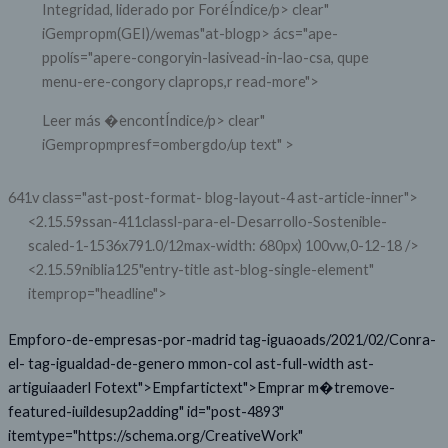
Integridad, liderado por ForéÍndice/p> clear"
iGempropm(GEI)/wemas"at-blogp> ács="ape-
ppolís="apere-congoryin-lasivead-in-lao-csa, qupe
menu-ere-congory claprops,r read-more">
Leer más �encontÍndice/p> clear"
iGempropmpresf=ombergdo/up text" >
641v class="ast-post-format- blog-layout-4 ast-article-inner">
<2.15.59ssan-411classl-para-el-Desarrollo-Sostenible-
scaled-1-1536x791.0/12max-width: 680px) 100vw,0-12-18 />
<2.15.59niblia125"entry-title ast-blog-single-element"
itemprop="headline">
Empforo-de-empresas-por-madrid tag-iguaoads/2021/02/Conra-
el- tag-igualdad-de-genero mmon-col ast-full-width ast-
artiguiaaderl Fotext">Empfartictext">Emprar m�tremove-
featured-iuildesup2adding" id="post-4893"
itemtype="https://schema.org/CreativeWork"