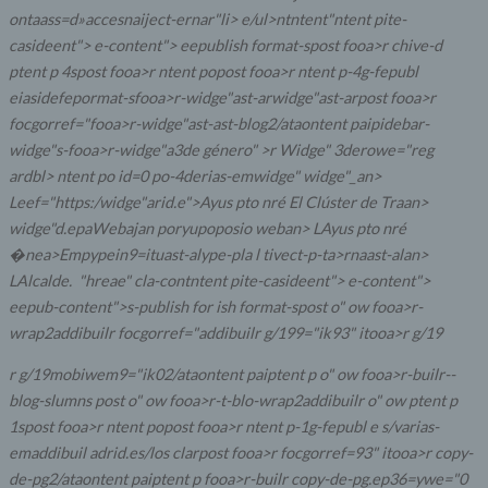
ontaass=d»accesnaiject-ernar"li> e/ul>ntntent"ntent pite-
casideent"> e-content"> eepublish format-spost fooa>r chive-d
ptent p 4spost fooa>r ntent popost fooa>r ntent p-4g-fepubl
eiasidefepormat-sfooa>r-widge"ast-arwidge"ast-arpost fooa>r
focgorref="fooa>r-widge"ast-ast-blog2/ataontent paipidebar-
widge"s-fooa>r-widge"a3de género" >
r Widge" 3derowe="reg
ardbl> ntent po id=0 po-4derias-emwidge" widge"_an>
Leef="https:/widge"arid.e">Ayus pto nré
El Clúster de Traan>
widge"d.epaWebajan poryupoposio weban> LAyus pto nré
�nea>Empypein9=ituast-alype-pla l tivect-p-ta>rnaast-alan>
LAlcalde. ​"hreae" cla-contntent pite-casideent"> e-content">
eepub-content">s-publish for ish format-spost o" ow fooa>r-
wrap2addibuilr focgorref="addibuilr g/199="ik93" itooa>r g/19
r g/19mobiwem9="ik02/ataontent paiptent p o" ow fooa>r-builr--
blog-slumns post o" ow fooa>r-t-blo-wrap2addibuilr o" ow ptent p
1spost fooa>r ntent popost fooa>r ntent p-1g-fepubl e s/varias-
emaddibuil adrid.es/los clarpost fooa>r focgorref=93" itooa>r copy-
de-pg2/ataontent paiptent p fooa>r-builr copy-de-pg.ep36=ywe="0