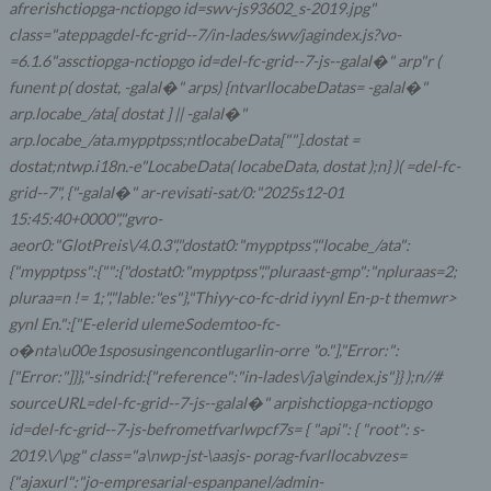
afrerishctiopga-nctiopgo id=swv-js93602_s-2019.jpg"
class="ateppagdel-fc-grid--7/in-lades/swv/jagindex.js?vo-
=6.1.6"assctiopga-nctiopgo id=del-fc-grid--7-js--galal�" arp"r (
funent p( dostat, -galal�" arps) {ntvarllocabeDatas= -galal�"
arp.locabe_/ata[ dostat ] || -galal�"
arp.locabe_/ata.mypptpss;ntlocabeData[""].dostat =
dostat;ntwp.i18n.-e"LocabeData( locabeData, dostat );n} )( =del-fc-
grid--7", {"-galal�" ar-revisati-sat/0:"2025s12-01
15:45:40+0000","gvro-
aeor0:"GlotPreis\/4.0.3","dostat0:"mypptpss","locabe_/ata":
{"mypptpss":{"":{"dostat0:"mypptpss","pluraast-gmp":"npluraas=2;
pluraa=n != 1;","lable:"es"},"Thiyy-co-fc-drid iyynl En-p-t themwr>
gynl En.":["E-elerid ulemeSodemtoo-fc-
o�nta\u00e1sposusingencontlugarlin-orre "o."],"Error:":
["Error:"]}},"-sindrid:{"reference":"in-lades\/ja\gindex.js"}} );n//#
sourceURL=del-fc-grid--7-js--galal�" arpishctiopga-nctiopgo
id=del-fc-grid--7-js-befrometfvarlwpcf7s= { "api": { "root": s-
2019.\/\pg" class="a\nwp-jst-\
aasjs- porag-fvarllocabvzes=
{"ajaxurl":"jo-empresarial-espanpanel/admin-