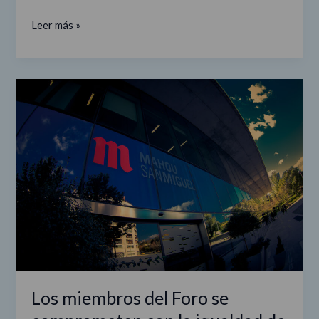
Leer más »
Los
miembros
del
Foro
se
comprometen
con
la
igualdad
de
género
Los miembros del Foro se