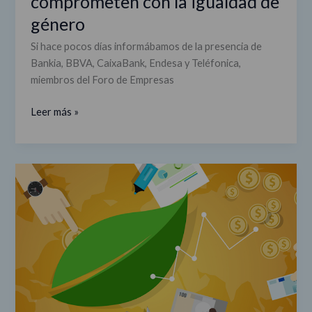
comprometen con la igualdad de
género
Si hace pocos días informábamos de la presencia de
Bankia, BBVA, CaixaBank, Endesa y Teléfonica,
miembros del Foro de Empresas
Leer más »
El
impacto
positivo
de
las
empresas
del
Foro
en