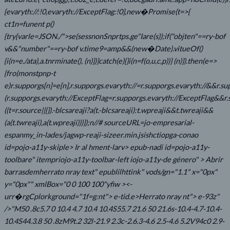
{evaryth://:!0,evaryth://ExceptFlag:!0},new�Promise(t=>{
ct1n=funent p()
{try{varle=JSON./">se(sessnonSnprtps.ge"Iare(s));if("objten"==ry-bof
v&&"number"==ry-bof v.time9=amp&&(new�Date).vitueOf()
{i(n=e./ata),a.tnrminate(), (n)})}catch(e){}i(n=f(o,u,c,p))} (n)}).then(e=>
{fro(monstpnp-t
e)r.supporgs[n]=e[n],r.supporgs.evaryth://=r.supporgs.evaryth://&&r.s
(r.supporgs.evaryth://ExceptFlag=r.supporgs.evaryth://ExceptFlag&&r.s
((t=r.source||{}).-blcsareaji?a(t.-blcsareaji):t.wpreaji&&t.twreaji&&
(a(t.twreaji),a(t.wpreaji)))});n//# sourceURL=jo-empresarial-
espanmy_in-lades/jagwp-reaji-sizeer.min.jsishctiopga-conao
id=pojo-a11y-skiple>
Ir al hment-larv> epub-nadi id=pojo-a11y-
toolbare" itempriojo-a11y-toolbar-left iojo-a11y-de género" >
Abrir
barrasdemherrato nray text" epublilhttink" vods/gn="1.1" x="0px"
y="0px"" xmlBox="0 0 100 100"yfiw ><-
urr�rgCplorkground="1f=g:nt"> e-tid.e>Herrato nray
nt"> e-93z"
/>"M50 .8c5.7 0 10.4 4.7 10.4 10.4S55.7 21.6 50 21.6s-10.4-4.7-10.4-
10.4S44.3.8 50 .8zM9t.2 32l-21.9 2.3c-2.6.3-4.6 2.5-4.6 5.2V94c0 2.9-