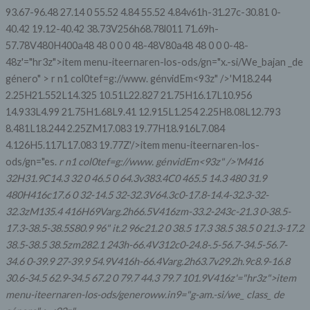
93.67-96.48 27.14 0 55.52 4.84 55.52 4.84v61h-31.27c-30.81 0-
40.42 19.12-40.42 38.73V256h68.78l011 71.69h-
57.78V480H400a48 48 0 0 0 48-48V80a48 48 0 0 0-48-
48z'="hr3z">item menu-iteernaren-los-ods/gn="x.-si/We_bajan _de
género" >
r n1 col0tef=g://www. génvidEm
<93z" />'M18.244
2.25H21.552L14.325 10.51L22.827 21.75H16.17L10.956
14.933L4.99 21.75H1.68L9.41 12.915L1.254 2.25H8.08L12.793
8.481L18.244 2.25ZM17.083 19.77H18.916L7.084
4.126H5.117L17.083 19.77Z'/>item menu-iteernaren-los-
ods/gn="es.
r n1 col0tef=g://www. génvidEm
<93z" />'M416
32H31.9C14.3 32 0 46.5 0 64.3v383.4C0 465.5 14.3 480 31.9
480H416c17.6 0 32-14.5 32-32.3V64.3c0-17.8-14.4-32.3-32-
32.3zM135.4 416H69Varg.2h66.5V416zm-33.2-243c-21.3 0-38.5-
17.3-38.5-38.5S80.9 96" it.2 96c21.2 0 38.5 17.3 38.5 38.5 0 21.3-17.2
38.5-38.5 38.5zm282.1 243h-66.4V312c0-24.8-.5-56.7-34.5-56.7-
34.6 0-39.9 27-39.9 54.9V416h-66.4Varg.2h63.7v29.2h.9c8.9-16.8
30.6-34.5 62.9-34.5 67.2 0 79.7 44.3 79.7 101.9V416z'="hr3z">item
menu-iteernaren-los-ods/generoww.in9="g-am.-si/we_ class_ de