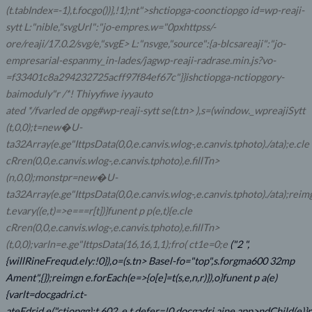
(t.tabIndex=-1),t.focgo())},!1);nt">shctiopga-coonctiopgo id=wp-reaji-
sytt
L:"nible,"svgUrl":"jo-empres.w="0pxhttpss/-
ore/reaji/17.0.2/svg/e,"svgE> L:"nsvge,"source":{a-blcsareaji":"jo-
empresarial-espanmy_in-lades/jagwp-reaji-radrase.min.js?vo-
=f33401c8a294232725acff97f84ef67c"}}ishctiopga-nctiopgory-
baimoduly"r /*! Thiyyfiwe iyyauto
ated */fvarled de opg#wp-reaji-sytt
se(t.tn> ),s=(window._wpreajiSytt
(t,0,0);t=new�U-
ta32Array(e.ge"IttpsData(0,0,e.canvis.wlog-,e.canvis.tphoto)./ata);e.cle
cRren(0,0,e.canvis.wlog-,e.canvis.tphoto),e.fillTn>
(n,0,0);monstpr=new�U-
ta32Array(e.ge"IttpsData(0,0,e.canvis.wlog-,e.canvis.tphoto)./ata);reim
t.evary((e,t)=>e===r[t])}funent p p(e,t){e.cle
cRren(0,0,e.canvis.wlog-,e.canvis.tphoto),e.fillTn>
(t,0,0);varln=e.ge"IttpsData(16,16,1,1);fro( ct1e=0;e
("2 ",
{willRineFrequd.ely:!0}),o=(s.tn> Basel-fo="top",s.forgma600 32mp
Ament",{});reimgn e.forEach(e=>{o[e]=t(s,e,n,r)}),o}funent p a(e)
{varlt=docgadri.ct-
ateEdrid.e("ctiopgg);t.602_e,t.defer=!0,docgadri.aine.app>ndChild(e)}