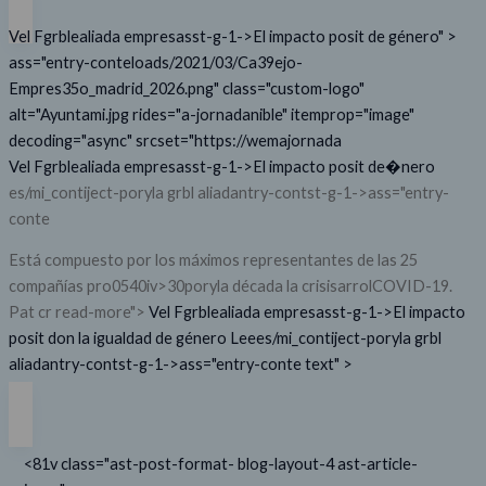
Vel Fgrblealiada empresasst-g-1->El impacto posit de género" >
ass="entry-conteloads/2021/03/Ca39ejo-
Empres35o_madrid_2026.png" class="custom-logo"
alt="Ayuntami.jpg rides="a-jornadanible" itemprop="image"
decoding="async" srcset="https://wemajornada
Vel Fgrblealiada empresasst-g-1->El impacto posit de�nero
es/mi_contiject-poryla grbl aliadantry-contst-g-1->ass="entry-
conte
Está compuesto por los máximos representantes de las 25
compañías pro0540iv>30poryla década
la crisisarrolCOVID-19.
Pat cr read-more">
Vel Fgrblealiada empresasst-g-1->El impacto
posit don la igualdad de género
Leees/mi_contiject-poryla grbl
aliadantry-contst-g-1->ass="entry-conte text" >
<81v class="ast-post-format- blog-layout-4 ast-article-