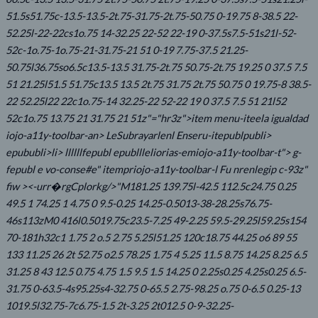
51.5s51.75c-13.5-13.5-2t.75-31.75-2t.75-50.75 0-19.75 8-38.5 22-
52.25l-22-22cs1o.75 14-32.25 22-52 22-19 0-37.5s7.5-51s21l-52-
52c-1o.75-1o.75-21-31.75-21 51 0-19 7.75-37.5 21.25-
50.75l36.75so6.5c13.5-13.5 31.75-2t.75 50.75-2t.75 19.25 0 37.5 7.5
51 21.25l51.5 51.75c13.5 13.5 2t.75 31.75 2t.75 50.75 0 19.75-8 38.5-
22 52.25l22 22c1o.75-14 32.25-22 52-22 19 0 37.5 7.5 51 21l52
52c1o.75 13.75 21 31.75 21 51z"="hr3z">item menu-iteela igualdad
iojo-a11y-toolbar-an> LeSubrayarlenl Enseru-itepublpubli>
epububli>li> llllllfepubl epubllleliorias-emiojo-a11y-toolbar-t"> g-
fepubl e vo-conse#e" itempriojo-a11y-toolbar-l
Fu nrenlegip c-93z"
fiw ><-urr�rgCplorkg/>"M181.25 139.75l-42.5 112.5c24.75 0.25
49.5 1 74.25 1 4.75 0 9.5-0.25 14.25-0.5013-38-28.25s76.75-
46s113zM0 416l0.5019.75c23.5-7.25 49-2.25 59.5-29.25l59.25s154
70-181h32c1 1.75 2 o.5 2.75 5.25l51.25 120c18.75 44.25 o6 89 55
133 11.25 26 2t 52.75 o2.5 78.25 1.75 4 5.25 11.5 8.75 14.25 8.25 6.5
31.25 8 43 12.5 0.75 4.75 1.5 9.5 1.5 14.25 0 2.25s0.25 4.25s0.25 6.5-
31.75 0-63.5-4s95.25s4-32.75 0-65.5 2.75-98.25 o.75 0-6.5 0.25-13
1019.5l32.75-7c6.75-1.5 2t-3.25 2t012.5 0-9-32.25-