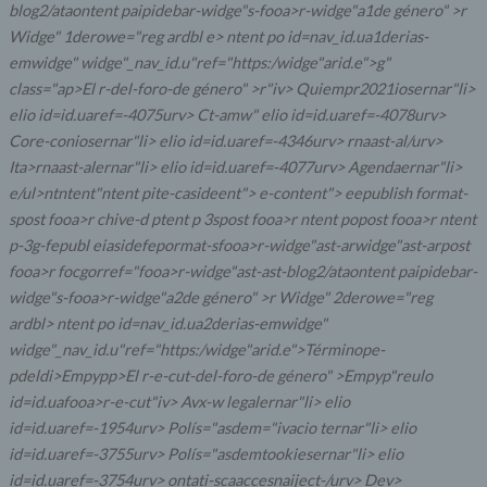
blog2/ataontent paipidebar-widge"s-fooa>r-widge"a1de género" >
r
Widge" 1derowe="reg ardbl e> ntent po id=nav_id.ua1derias-
emwidge" widge"_nav_id.u"ref="https:/widge"arid.e">g"
class="ap>El
r-del-foro-de género" >
r"iv>
Quiempr2021iosernar"li>
elio id=id.uaref=-4075urv>
Ct-amw"
elio id=id.uaref=-4078urv>
Core-coniosernar"li> elio id=id.uaref=-4346urv> rnaast-al/urv>
Ita>rnaast-alernar"li> elio id=id.uaref=-4077urv> Agendaernar"li>
e/ul>ntntent"ntent pite-casideent"> e-content"> eepublish format-
spost fooa>r chive-d ptent p 3spost fooa>r ntent popost fooa>r ntent
p-3g-fepubl eiasidefepormat-sfooa>r-widge"ast-arwidge"ast-arpost
fooa>r focgorref="fooa>r-widge"ast-ast-blog2/ataontent paipidebar-
widge"s-fooa>r-widge"a2de género" >
r Widge" 2derowe="reg
ardbl> ntent po id=nav_id.ua2derias-emwidge"
widge"_nav_id.u"ref="https:/widge"arid.e">Términope-
pdeldi>Empypp>El
r-e-cut-del-foro-de género" >
Empyp"reulo
id=id.uafooa>r-e-cut"iv> Avx-w legalernar"li> elio
id=id.uaref=-1954urv> Polís="asdem="ivacio ternar"li> elio
id=id.uaref=-3755urv> Polís="asdemtookiesernar"li> elio
id=id.uaref=-3754urv> ontati-scaaccesnaiject-/urv> Dev>