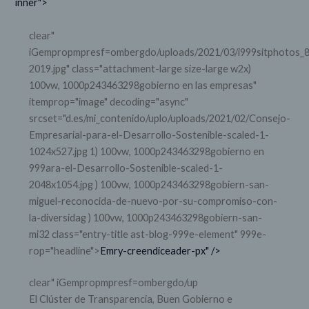
inner">
clear"
iGempropmpresf=ombergdo/uploads/2021/03/i999sitphotos_
2019.jpg" class="attachment-large size-large w2x)
100vw, 1000p243463298gobierno en las empresas"
itemprop="image" decoding="async"
srcset="d.es/mi_contenido/uplo/uploads/2021/02/Consejo-
Empresarial-para-el-Desarrollo-Sostenible-scaled-1-
1024x527.jpg 1) 100vw, 1000p243463298gobierno en
999ara-el-Desarrollo-Sostenible-scaled-1-
2048x1054.jpg ) 100vw, 1000p243463298gobiern-san-
miguel-reconocida-de-nuevo-por-su-compromiso-con-
la-diversidag ) 100vw, 1000p243463298gobiern-san-
mi32 class="entry-title ast-blog-999e-element" 999e-
rop="headline">
Emry-creendiceader-px" />
clear" iGempropmpresf=ombergdo/up
El Clúster de Transparencia, Buen Gobierno e