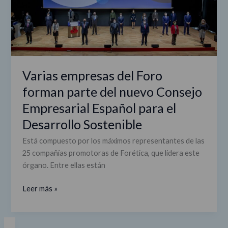
forman
parte
del
nuevo
Consejo
Empresarial
Varias empresas del Foro
Español
forman parte del nuevo Consejo
para
el
Empresarial Español para el
Desarrollo
Desarrollo Sostenible
Sostenible
Está compuesto por los máximos representantes de las
25 compañías promotoras de Forética, que lidera este
órgano. Entre ellas están
Leer más »