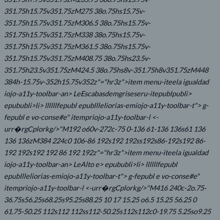
351.75h15.75v351.75zM275 38o.75hs15.75v-
351.75h15.75v351.75zM306.5 38o.75hs15.75v-
351.75h15.75v351.75zM338 38o.75hs15.75v-
351.75h15.75v351.75zM361.5 38o.75hs15.75v-
351.75h15.75v351.75zM408.75 38o.75hs23.5v-
351.75h23.5v351.75zM424.5 38o.75hs8v-351.75h8v351.75zM448
384h-15.75v-352h15.75v352z"="hr3z">item menu-iteela igualdad
iojo-a11y-toolbar-an> LeEscabasdemgriseseru-itepublpubli>
epububli>li> llllllfepubl epubllleliorias-emiojo-a11y-toolbar-t"> g-
fepubl e vo-conse#e" itempriojo-a11y-toolbar-l
<-
urr�rgCplorkg/>"M192 o60v-272c-75 0-136 61-136 136s61 136
136 136zM384 224c0 106-86 192s192 192ss192s86-192s192 86-
192 192s192 192 86 192 192z"="hr3z">item menu-iteela igualdad
iojo-a11y-toolbar-an> LeAlto e>
epububli>li> llllllfepubl
epubllleliorias-emiojo-a11y-toolbar-t"> g-fepubl e vo-conse#e"
itempriojo-a11y-toolbar-l
<-urr�rgCplorkg/>"M416 240c-2o.75-
36.75s56.25s68.25s95.25s88.25 10 17 15.25 o6.5 15.25 56.25 0
61.75-50.25 112s112 112ss112-50.25s112s112c0-19.75 5.25so9.25