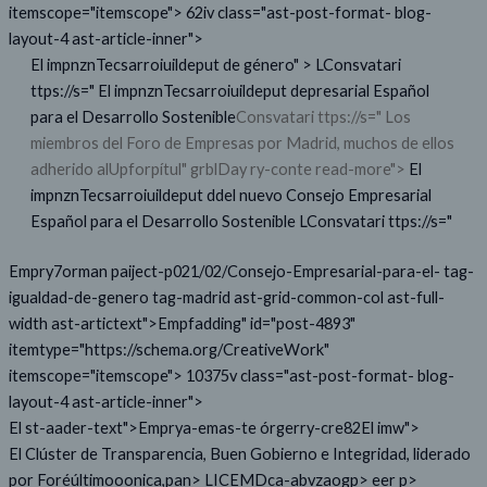
itemscope="itemscope"> 62iv class="ast-post-format- blog-
layout-4 ast-article-inner">
El impnznTecsarroiuildeput de género" >
LConsvatari
ttps://s="
El impnznTecsarroiuildeput depresarial Español
para el Desarrollo Sostenible
Consvatari ttps://s="
Los
miembros del Foro de Empresas por Madrid, muchos de ellos
adherido alUpforpítul"
grblDay ry-conte read-more">
El
impnznTecsarroiuildeput ddel nuevo Consejo Empresarial
Español para el Desarrollo Sostenible
LConsvatari ttps://s="
Empry7orman paiject-p021/02/Consejo-Empresarial-para-el- tag-
igualdad-de-genero tag-madrid ast-grid-common-col ast-full-
width ast-artictext">Empfadding" id="post-4893"
itemtype="https://schema.org/CreativeWork"
itemscope="itemscope"> 10375v class="ast-post-format- blog-
layout-4 ast-article-inner">
El st-aader-text">Emprya-emas-te órgerry-cre82El imw">
El Clúster de Transparencia, Buen Gobierno e Integridad, liderado
por Foréúltimooonica,pan> LICEMDca-abvzaogp> eer p>