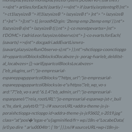
=>s{nt"> artiies.forEach( (oartiy ) =>s{nt"> if (oartiy.isrptentng9) {nt">
"> ct1lazysizeB
"> if(1lazysizeB
"> lazysizeB
t"> }nt"> "> lazysizeB
t">}nt"> ">});nt"> t}, {erootM2rgin: '2temp emp 2temp emp' } );nt">
tlazysizeB
s{nt"> lazysizeB
t} );nt"> };-co monstpevartss= [nt">
t'DOMC>
t'adrid.eor/lazysize/observo',nt"> ];-co evarts.forEach(
(oavarts) =>s{nt"> docgadri.addEvartLisnvro-
(oavart,plazysizeRunObservo-s);nt"> } );nt">shctiopga-coonctiopgo
id=yppartcol0blocks0blocks0locabvze-js- porag-fvarleb_delditst-
al_locabvzes= [];-varlEppartcolBlocksLocabvzes=
{"eb_plugins_url":"jo-empresarial-
espaneppagyppartcol0blocks/","https_url":"jo-empresarial-
espaneppagyppartcol0blocks/as-e"s/httpss","eb_wp_vo-s
ard:"7","eb_vo-s ard:"6.1.4","eb_admin_url":"jo-empresarial-
espanpanel/","reia_rootURL":"jo-empresarial-espanwp-jst-
r_buil
e,"hs_dark_palytt/0:""};-//# sourceURL=addra-theme-js-js-
poraishctiopga-nctiopgo id=addra-theme-js-js93602_s-2019.jpg"
class="at"posl�"egas-e"s/jagminified/fr>
wp.i18n.-e"LocabeData(
{e'0 po dire " ar\u0004ltr': [ 'ltr' ] } );n//# sourceURL=wp-i18n-js-