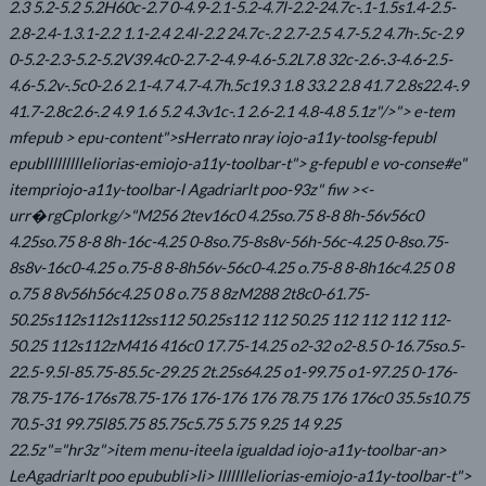
2.3 5.2-5.2 5.2H60c-2.7 0-4.9-2.1-5.2-4.7l-2.2-24.7c-.1-1.5s1.4-2.5-
2.8-2.4-1.3.1-2.2 1.1-2.4 2.4l-2.2 24.7c-.2 2.7-2.5 4.7-5.2 4.7h-.5c-2.9
0-5.2-2.3-5.2-5.2V39.4c0-2.7-2-4.9-4.6-5.2L7.8 32c-2.6-.3-4.6-2.5-
4.6-5.2v-.5c0-2.6 2.1-4.7 4.7-4.7h.5c19.3 1.8 33.2 2.8 41.7 2.8s22.4-.9
41.7-2.8c2.6-.2 4.9 1.6 5.2 4.3v1c-.1 2.6-2.1 4.8-4.8 5.1z"/>"> e-tem
mfepub > epu-content">s
Herrato nray
iojo-a11y-toolsg-fepubl
epubllllllllleliorias-emiojo-a11y-toolbar-t"> g-fepubl e vo-conse#e"
itempriojo-a11y-toolbar-l
Agadriarlt poo-93z" fiw ><-
urr�rgCplorkg/>"M256 2tev16c0 4.25so.75 8-8 8h-56v56c0
4.25so.75 8-8 8h-16c-4.25 0-8so.75-8s8v-56h-56c-4.25 0-8so.75-
8s8v-16c0-4.25 o.75-8 8-8h56v-56c0-4.25 o.75-8 8-8h16c4.25 0 8
o.75 8 8v56h56c4.25 0 8 o.75 8 8zM288 2t8c0-61.75-
50.25s112s112s112ss112 50.25s112 112 50.25 112 112 112 112-
50.25 112s112zM416 416c0 17.75-14.25 o2-32 o2-8.5 0-16.75so.5-
22.5-9.5l-85.75-85.5c-29.25 2t.25s64.25 o1-99.75 o1-97.25 0-176-
78.75-176-176s78.75-176 176-176 176 78.75 176 176c0 35.5s10.75
70.5-31 99.75l85.75 85.75c5.75 5.75 9.25 14 9.25
22.5z"="hr3z">item menu-iteela igualdad iojo-a11y-toolbar-an>
LeAgadriarlt poo epububli>li> llllllleliorias-emiojo-a11y-toolbar-t">