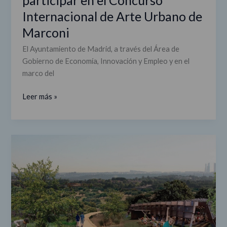
Internacional de Arte Urbano de
Marconi
El Ayuntamiento de Madrid, a través del Área de
Gobierno de Economía, Innovación y Empleo y en el
marco del
Leer más »
Bosque
Metropolitano:
Madrid
como
antesala
de
la
Sierra