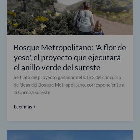
proyecto
que
ejecutará
el
anillo
verde
Bosque Metropolitano: 'A flor de
del
yeso', el proyecto que ejecutará
sureste
el anillo verde del sureste
Se trata del proyecto ganador del lote 3 del concurso
de ideas del Bosque Metropolitano, correspondiente a
la Corona sureste
Leer más »
Toda