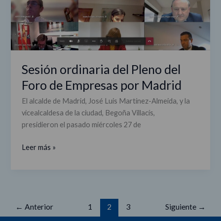
Pleno
del
Foro
de
Empresas
por
Sesión ordinaria del Pleno del
Madrid
Foro de Empresas por Madrid
El alcalde de Madrid, José Luis Martínez-Almeida, y la
vicealcaldesa de la ciudad, Begoña Villacís,
presidieron el pasado miércoles 27 de
Leer más »
←
Anterior
1
2
3
Siguiente
→