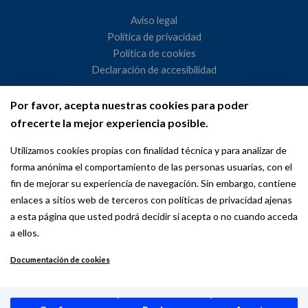
Aviso legal
Política de privacidad
Política de cookies
Declaración de accesibilidad
Por favor, acepta nuestras cookies para poder
Ayuntamiento de Madrid
ofrecerte la mejor experiencia posible.
WeMadrid es un sitio web del Ayuntamiento de Madrid
Utilizamos cookies propias con finalidad técnica y para analizar de
dedicado a las relaciones institucionales y la actividad
forma anónima el comportamiento de las personas usuarias, con el
internacional del Alcalde. ​
fin de mejorar su experiencia de navegación. Sin embargo, contiene
enlaces a sitios web de terceros con políticas de privacidad ajenas
a esta página que usted podrá decidir si acepta o no cuando acceda
a ellos.
Documentación de cookies
Copyright © 2026 Wemadrid | the place to be | Ayuntamiento de
Madrid