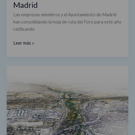
Madrid
Las empresas miembros y el Ayuntamiento de Madrid
han consolidando la hoja de ruta del Foro para este año
ratificando
Leer más »
Bosque
Metropolitano:
conexión
de
los
sistemas
fluviales
del
río
Manzanares