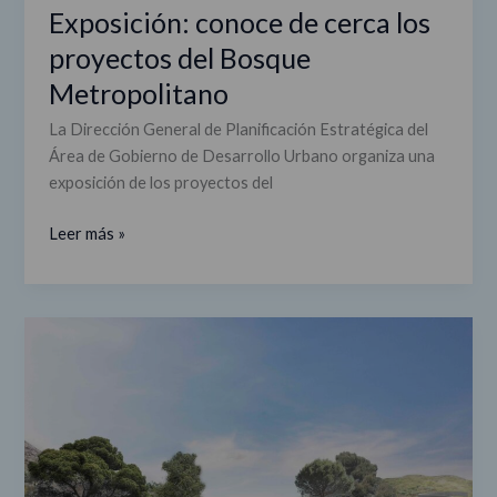
Exposición: conoce de cerca los
Exposición:
conoce
proyectos del Bosque
de
Metropolitano
cerca
los
La Dirección General de Planificación Estratégica del
proyectos
Área de Gobierno de Desarrollo Urbano organiza una
del
exposición de los proyectos del
Bosque
Metropolitano
Leer más »
Bosque
Metropolitano:
'A
flor
de
yeso',
el