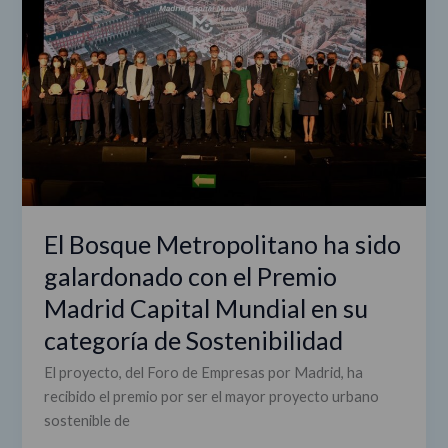
ha
sido
galardonado
con
el
Premio
Madrid
Capital
Mundial
El Bosque Metropolitano ha sido
en
su
galardonado con el Premio
categoría
Madrid Capital Mundial en su
de
categoría de Sostenibilidad
Sostenibilidad
El proyecto, del Foro de Empresas por Madrid, ha
recibido el premio por ser el mayor proyecto urbano
sostenible de