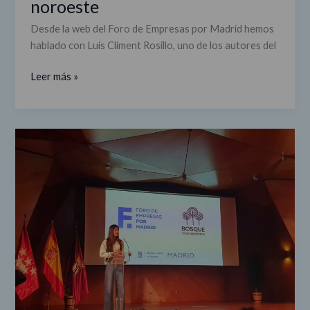
noroeste
para
el
Desde la web del Foro de Empresas por Madrid hemos
Bosque
hablado con Luis Climent Rosillo, uno de los autores del
Metropolitano
en
Leer más »
la
corona
noroeste
Presentación
de
las
cinco
propuestas
ganadoras
para
ejecutar
el
'Bosque
Metropolitano'