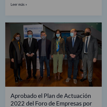
Leer más »
Aprobado
el
Plan
de
Actuación
2022
del
Foro
de
Empresas
por
Madrid
Aprobado el Plan de Actuación
2022 del Foro de Empresas por