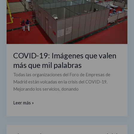
la
que
COVID-
valen
19
más
que
mil
palabras
COVID-19: Imágenes que valen
más que mil palabras
Todas las organizaciones del Foro de Empresas de
Madrid están volcadas en la crisis del COVID-19.
Mejorando los servicios, donando
Leer más »