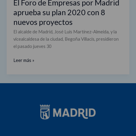
El Foro de Empresas por Madrid
El
Foro
aprueba su plan 2020 con 8
de
nuevos proyectos
Empresas
por
El alcalde de Madrid, José Luis Martínez-Almeida, y la
Madrid
vicealcaldesa de la ciudad, Begoña Villacís, presidieron
aprueba
el pasado jueves 30
su
plan
Leer más »
2020
con
8
nuevos
proyectos