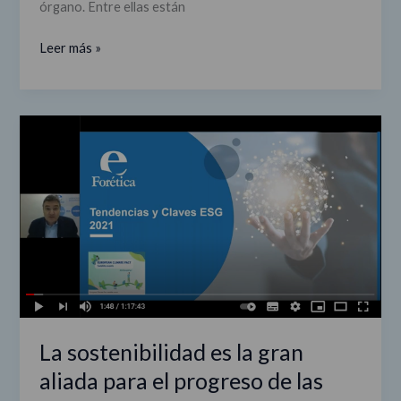
órgano. Entre ellas están
Leer más »
La
sostenibilidad
es
la
gran
aliada
para
el
progreso
de
las
La sostenibilidad es la gran
empresas
aliada para el progreso de las