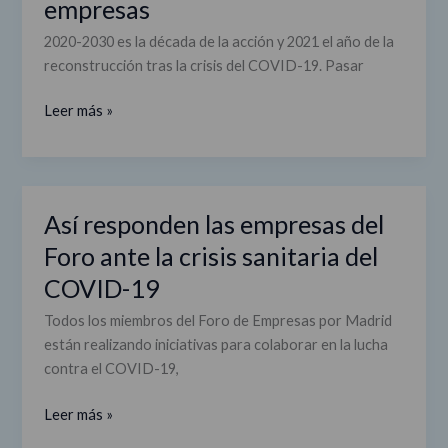
empresas
2020-2030 es la década de la acción y 2021 el año de la
reconstrucción tras la crisis del COVID-19. Pasar
Leer más »
Así responden las empresas del
Así
responden
Foro ante la crisis sanitaria del
las
COVID-19
empresas
del
Todos los miembros del Foro de Empresas por Madrid
Foro
están realizando iniciativas para colaborar en la lucha
ante
contra el COVID-19,
la
crisis
Leer más »
sanitaria