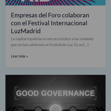
Empresas del Foro colaboran
con el Festival Internacional
LuzMadrid
La capital española se une en octubre a las ciudades
que ya han celebrado el Festival de Luz. Es un […]
Leer más »
Clúster
de
Transparencia,
Buen
Gobierno
e