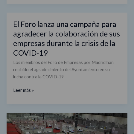
del
COVID-
19
El Foro lanza una campaña para
El
Foro
agradecer la colaboración de sus
lanza
empresas durante la crisis de la
una
COVID-19
campaña
para
Los miembros del Foro de Empresas por Madrid han
agradecer
recibido el agradecimiento del Ayuntamiento en su
la
lucha contra la COVID-19
colaboración
de
Leer más »
sus
empresas
durante
la
COVID-
crisis
19:
de
Imágenes