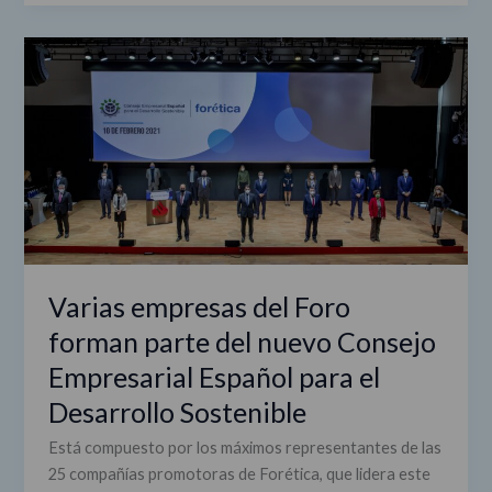
Varias
empresas
del
Foro
forman
parte
del
nuevo
Consejo
Empresarial
Varias empresas del Foro
Español
forman parte del nuevo Consejo
para
el
Empresarial Español para el
Desarrollo
Desarrollo Sostenible
Sostenible
Está compuesto por los máximos representantes de las
25 compañías promotoras de Forética, que lidera este