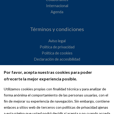
Internacional
Agenda
Términos y condiciones
Aviso legal
Política de privacidad
Política de cookies
Declaración de accesibilidad
Por favor, acepta nuestras cookies para poder
Ayuntamiento de Madrid
ofrecerte la mejor experiencia posible.
WeMadrid es un sitio web del Ayuntamiento de Madrid
Utilizamos cookies propias con finalidad técnica y para analizar de
dedicado a las relaciones institucionales y la actividad
forma anónima el comportamiento de las personas usuarias, con el
internacional del Alcalde. ​
fin de mejorar su experiencia de navegación. Sin embargo, contiene
enlaces a sitios web de terceros con políticas de privacidad ajenas
a esta página que usted podrá decidir si acepta o no cuando acceda