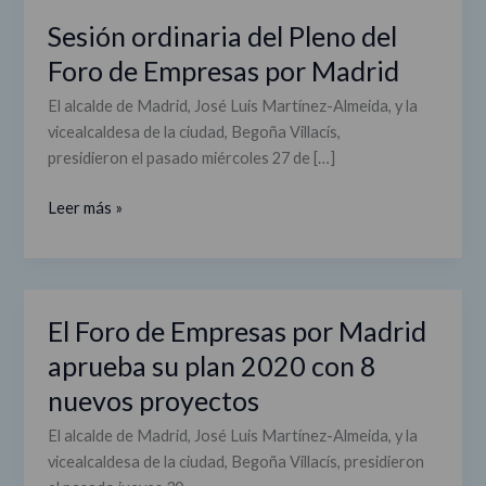
por
Sesión ordinaria del Pleno del
Madrid
Foro de Empresas por Madrid
El alcalde de Madrid, José Luis Martínez-Almeida, y la
vicealcaldesa de la ciudad, Begoña Villacís,
presidieron el pasado miércoles 27 de […]
Leer más »
El Foro de Empresas por Madrid
El
Foro
aprueba su plan 2020 con 8
de
nuevos proyectos
Empresas
por
El alcalde de Madrid, José Luis Martínez-Almeida, y la
Madrid
vicealcaldesa de la ciudad, Begoña Villacís, presidieron
aprueba