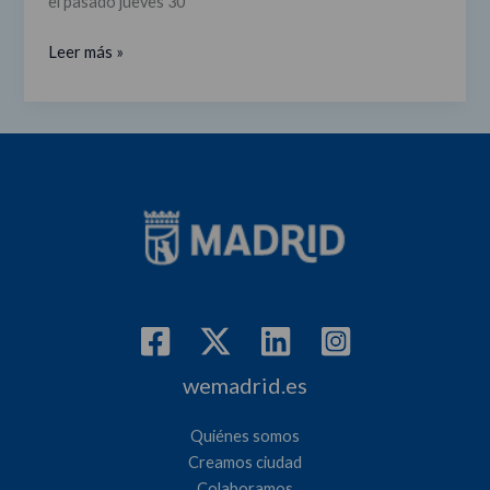
el pasado jueves 30
su
plan
Leer más »
2020
con
8
nuevos
proyectos
wemadrid.es
Quiénes somos
Creamos ciudad
Colaboramos