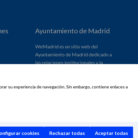
nes
Ayuntamiento de Madrid
WeMadrid es un sitio web del
Ayuntamiento de Madrid dedicado a
las relaciones institucionales y la
actividad internacional del Alcalde. ​
jorar su experiencia de navegación. Sin embargo, contiene enlaces a
d
onfigurar cookies
Rechazar todas
Aceptar todas