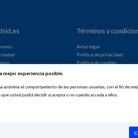
rid.es
Términos y condicio
 somos
Aviso legal
ciudad
Política de privacidad
amos
Política de cookies
onal
Declaración de accesibilidad
a mejor experiencia posible.
orma anónima el comportamiento de las personas usuarias, con el fin de me
a que usted podrá decidir si acepta o no cuando acceda a ellos.
Copyright © 2026 Wemadrid | the place to be | Ayuntamiento de Madri
C