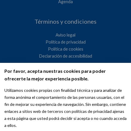
Agenda
Términos y condiciones
Aviso legal
Política de privacidad
Política de cookies
Declaración de accesibilidad
Por favor, acepta nuestras cookies para poder
Ayuntamiento de Madrid
ofrecerte la mejor experiencia posible.
WeMadrid es un sitio web del Ayuntamiento de Madrid
Utilizamos cookies propias con finalidad técnica y para analizar de
dedicado a las relaciones institucionales y la actividad
forma anónima el comportamiento de las personas usuarias, con el
internacional del Alcalde. ​
fin de mejorar su experiencia de navegación. Sin embargo, contiene
enlaces a sitios web de terceros con políticas de privacidad ajenas
a esta página que usted podrá decidir si acepta o no cuando acceda
a ellos.