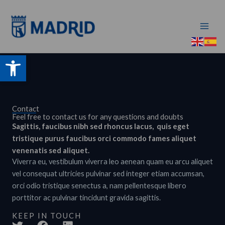
Ir
al
contenido
Abrir barra de herramientas
Contact
Feel free to contact us for any questions and doubts​
Sagittis, faucibus nibh sed rhoncus lacus, quis eget
tristique purus faucibus orci commodo fames aliquet
venenatis sed aliquet.
Viverra eu, vestibulum viverra leo aenean quam eu arcu aliquet
vel consequat ultricies pulvinar sed integer etiam accumsan,
orci odio tristique senectus a, nam pellentesque libero
porttitor ac pulvinar tincidunt gravida sagittis.
KEEP IN TOUCH