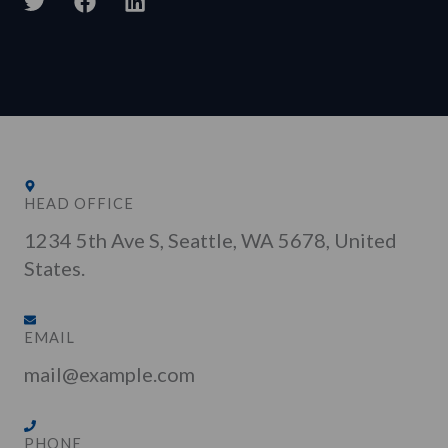
T
F
L
w
a
i
i
c
n
t
e
k
t
b
e
e
o
d
r
o
i
k
n
HEAD OFFICE
1234 5th Ave S, Seattle, WA 5678, United
States.
EMAIL
mail@example.com
PHONE