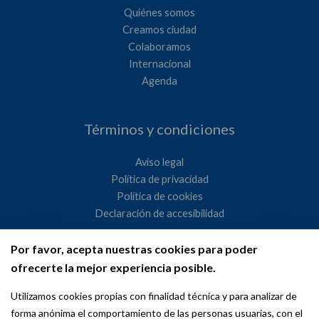
Quiénes somos
Creamos ciudad
Colaboramos
Internacional
Agenda
Términos y condiciones
Aviso legal
Política de privacidad
Política de cookies
Declaración de accesibilidad
Por favor, acepta nuestras cookies para poder
Ayuntamiento de Madrid
ofrecerte la mejor experiencia posible.
WeMadrid es un sitio web del Ayuntamiento de Madrid
Utilizamos cookies propias con finalidad técnica y para analizar de
dedicado a las relaciones institucionales y la actividad
forma anónima el comportamiento de las personas usuarias, con el