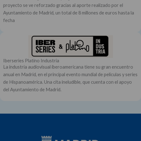
proyecto se ve reforzado gracias al aporte realizado por el
Ayuntamiento de Madrid, un total de 8 millones de euros hasta la
fecha
Iberseries Platino Industria
La industria audiovisual iberoamericana tiene su gran encuentro
anual en Madrid, en el principal evento mundial de películas y series
de Hispanoamérica. Una cita ineludible, que cuenta con el apoyo
del Ayuntamiento de Madrid.