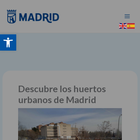
Ir
al
contenido
Abrir barra de herramientas
Descubre los huertos
urbanos de Madrid