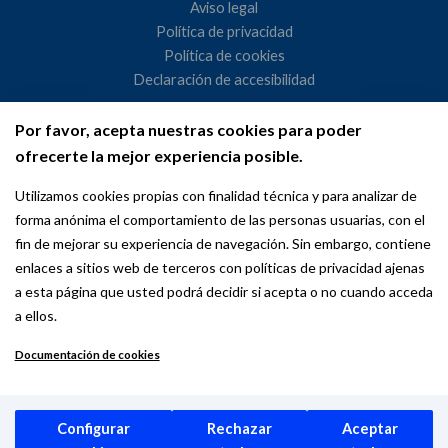
Aviso legal
Política de privacidad
Política de cookies
Declaración de accesibilidad
Por favor, acepta nuestras cookies para poder
Ayuntamiento de Madrid
ofrecerte la mejor experiencia posible.
WeMadrid es un sitio web del Ayuntamiento de Madrid
Utilizamos cookies propias con finalidad técnica y para analizar de
dedicado a las relaciones institucionales y la actividad
forma anónima el comportamiento de las personas usuarias, con el
internacional del Alcalde. ​
fin de mejorar su experiencia de navegación. Sin embargo, contiene
enlaces a sitios web de terceros con políticas de privacidad ajenas
a esta página que usted podrá decidir si acepta o no cuando acceda
a ellos.
Documentación de cookies
Copyright © 2026 Wemadrid | the place to be | Ayuntamiento de
Madrid
Configurar
Rechazar
Aceptar