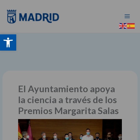
Ir
al
contenido
Abrir barra de herramientas
El Ayuntamiento apoya
la ciencia a través de los
Premios Margarita Salas