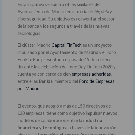
Esta iniciativa se suma a otras similares del
Ayuntamiento de Madrid en materia de
big data
y
ciberseguridad. Su objetivo es reinventar el sector
de la banca y los seguros a través de las nuevas
tecnologías.
El clúster Madrid
Capital FinTech
es un proyecto
impulsado por el Ayuntamiento de Madrid y el Foro
EcoFin. Fue presentado el pasado 19 de febrero
durante la celebración del InnoDay FinTech 2020 y
cuenta ya con cerca de cien
empresas adheridas
,
entre ellas
Bankia
, miembro del
Foro de Empresas
por Madrid
.
El evento, que acogió a más de 150 directivos de
120 empresas, tiene como objetivo impulsar nuevos
modelos de colaboración entre la
industria
financiera y tecnológica
a través de la innovación
abierta, la formación, el
networking
y la cocreación