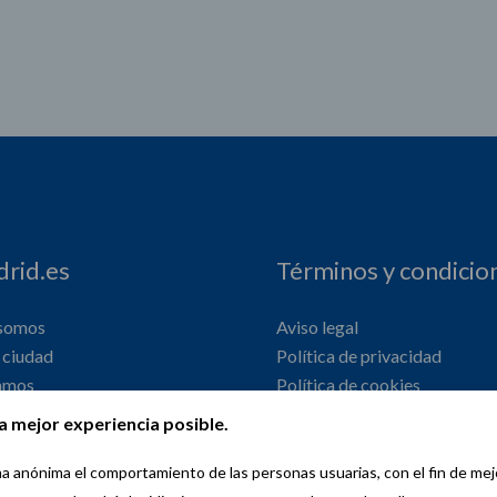
rid.es
Términos y condicio
 somos
Aviso legal
ciudad
Política de privacidad
amos
Política de cookies
onal
Declaración de accesibilidad
a mejor experiencia posible.
orma anónima el comportamiento de las personas usuarias, con el fin de me