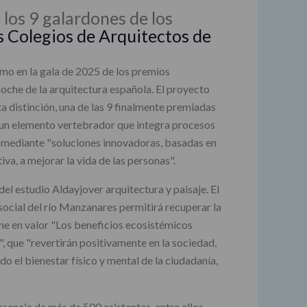
 los 9 galardones de los
s Colegios de Arquitectos de
smo en la gala de 2025 de los premios
oche de la arquitectura española. El proyecto
distinción, una de las 9 finalmente premiadas
rio un elemento vertebrador que integra procesos
r" mediante "soluciones innovadoras, basadas en
iva, a mejorar la vida de las personas".
el estudio Aldayjover arquitectura y paisaje. El
 social del río Manzanares permitirá recuperar la
pone en valor "Los beneficios ecosistémicos
", que "revertirán positivamente en la sociedad,
o el bienestar físico y mental de la ciudadanía,
esencia de más de 500 asistentes, entre ellos