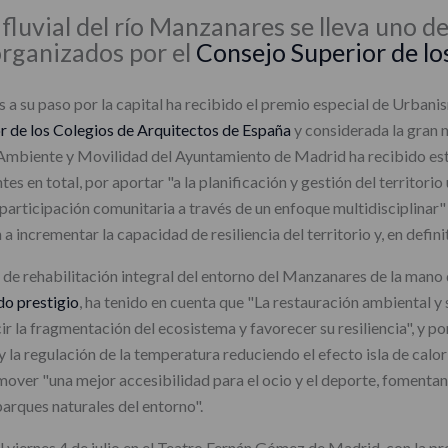
fluvial del río Manzanares se lleva uno de
rganizados por el
Consejo Superior de lo
 a su paso por la capital ha recibido el premio especial de Urbani
r de los Colegios de Arquitectos de España
y considerada la gran n
biente y Movilidad del Ayuntamiento de Madrid ha recibido esta 
tes en total, por aportar "a la planificación y gestión del territo
a participación comunitaria a través de un enfoque multidisciplina
a incrementar la capacidad de resiliencia del territorio y, en definit
de rehabilitación integral del entorno del Manzanares de la mano d
do prestigio
, ha tenido en cuenta que "La restauración ambiental y
cir la fragmentación del ecosistema y favorecer su resiliencia", y 
y la regulación de la temperatura reduciendo el efecto isla de calor
mover "una mejor accesibilidad para el ocio y el deporte, fomentand
 parques naturales del entorno".
l viernes 4 de julio en el Teatro Fernán Gómez de Madrid, con la pr