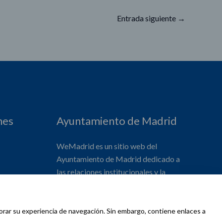
Entrada siguiente
→
nes
Ayuntamiento de Madrid
WeMadrid es un sitio web del
Ayuntamiento de Madrid dedicado a
las relaciones institucionales y la
actividad internacional del Alcalde. ​
jorar su experiencia de navegación. Sin embargo, contiene enlaces a