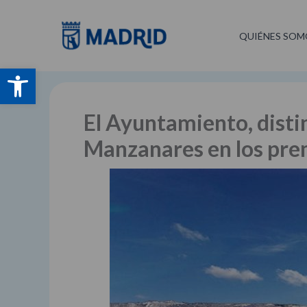
Ir
al
QUIÉNES SOM
contenido
Abrir barra de herramientas
El Ayuntamiento, disti
Manzanares en los pre