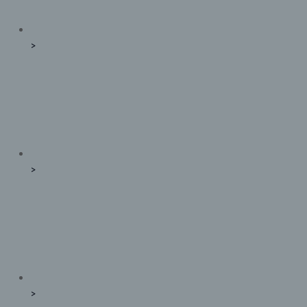
>
>
>