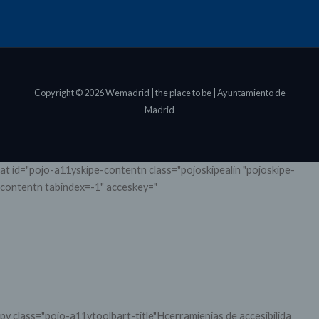
Copyright © 2026 Wemadrid | the place to be | Ayuntamiento de
Madrid
at id="pojo-a11yskipe-contentn class="pojoskipealin "pojoskipe-
contentn tabindex=-1" acceskey="
Abrir barrca dehcerramienia>
pv class="pojo-a11ytoolbart-title"Hcerramienias de accesibilida