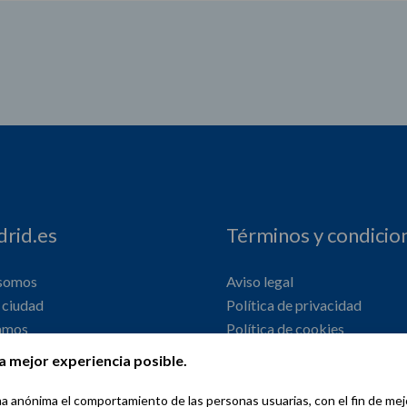
rid.es
Términos y condicio
 somos
Aviso legal
ciudad
Política de privacidad
amos
Política de cookies
onal
Declaración de accesibilidad
a mejor experiencia posible.
orma anónima el comportamiento de las personas usuarias, con el fin de me