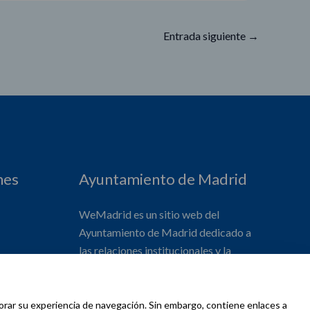
Entrada siguiente
→
nes
Ayuntamiento de Madrid
WeMadrid es un sitio web del
Ayuntamiento de Madrid dedicado a
las relaciones institucionales y la
actividad internacional del Alcalde. ​
jorar su experiencia de navegación. Sin embargo, contiene enlaces a