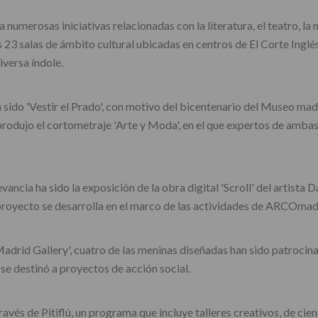
umerosas iniciativas relacionadas con la literatura, el teatro, la músi
as 23 salas de ámbito cultural ubicadas en centros de El Corte Inglé
iversa índole.
ido 'Vestir el Prado', con motivo del bicentenario del Museo madri
produjo el cortometraje 'Arte y Moda', en el que expertos de ambas 
evancia ha sido la exposición de la obra digital 'Scroll' del artista
 proyecto se desarrolla en el marco de las actividades de ARCOmad
rid Gallery', cuatro de las meninas diseñadas han sido patrocinad
se destinó a proyectos de acción social.
 través de Pitiflú, un programa que incluye talleres creativos, de ci