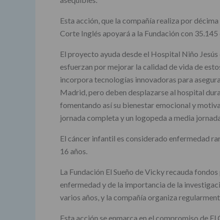
Esta acción, que la compañía realiza por décima
Corte Inglés apoyará a la Fundación con 35.145 e
El proyecto ayuda desde el Hospital Niño Jesús 
esfuerzan por mejorar la calidad de vida de est
incorpora tecnologías innovadoras para asegurar
Madrid, pero deben desplazarse al hospital dura
fomentando así su bienestar emocional y motivaci
jornada completa y un logopeda a media jornada
El cáncer infantil es considerado enfermedad rar
16 años.
La Fundación El Sueño de Vicky recauda fondos pa
enfermedad y de la importancia de la investigac
varios años, y la compañía organiza regularmente 
Esta acción se enmarca en el compromiso de El Co