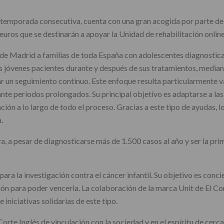
 temporada consecutiva, cuenta con una gran acogida por parte de e
uros que se destinarán a apoyar la Unidad de rehabilitación online
de Madrid a familias de toda España con adolescentes diagnostica
os jóvenes pacientes durante y después de sus tratamientos, median
 un seguimiento continuo. Este enfoque resulta particularmente val
nte periodos prolongados. Su principal objetivo es adaptarse a las
ón a lo largo de todo el proceso. Gracias a este tipo de ayudas, l
.
a, a pesar de diagnosticarse más de 1.500 casos al año y ser la pr
ra la investigación contra el cáncer infantil. Su objetivo es conci
ión para poder vencerla. La colaboración de la marca Unit de El C
iniciativas solidarias de este tipo.
rte Inglés de vinculación con la sociedad y en el espíritu de cerca