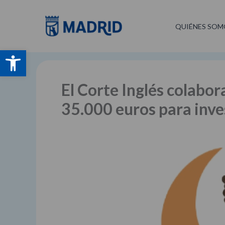
Ir
al
QUIÉNES SOM
contenido
Abrir barra de herramientas
El Corte Inglés colabo
35.000 euros para inves