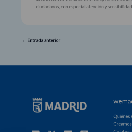
ciudadanos, con especial atención y sensibilidad 
←
Entrada anterior
wemad
Quiénes
Creamos 
Colabor