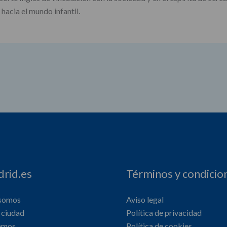
hacia el mundo infantil.
rid.es
Términos y condicio
 somos
Aviso legal
ciudad
Política de privacidad
amos
Política de cookies