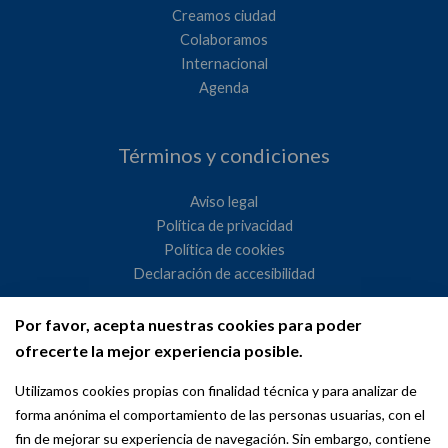
Creamos ciudad
Colaboramos
Internacional
Agenda
Términos y condiciones
Aviso legal
Política de privacidad
Política de cookies
Declaración de accesibilidad
Por favor, acepta nuestras cookies para poder
Ayuntamiento de Madrid
ofrecerte la mejor experiencia posible.
WeMadrid es un sitio web del Ayuntamiento de Madrid
Utilizamos cookies propias con finalidad técnica y para analizar de
dedicado a las relaciones institucionales y la actividad
forma anónima el comportamiento de las personas usuarias, con el
internacional del Alcalde. ​
fin de mejorar su experiencia de navegación. Sin embargo, contiene