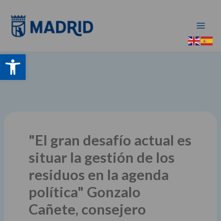
Ir
al
contenido
Abrir barra de herramientas
"El gran desafío actual es
situar la gestión de los
residuos en la agenda
política" Gonzalo
Cañete, consejero