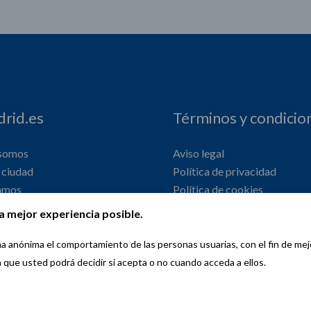
rid.es
Términos y condicio
 somos
Aviso legal
ciudad
Política de privacidad
amos
Política de cookies
onal
Declaración de accesibilidad
a mejor experiencia posible.
orma anónima el comportamiento de las personas usuarias, con el fin de me
a que usted podrá decidir si acepta o no cuando acceda a ellos.