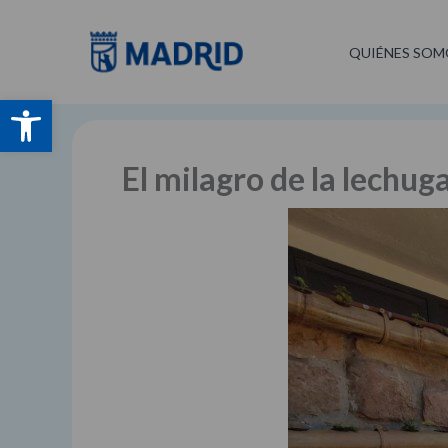
Ir
al
QUIÉNES SOM
contenido
Abrir barra de herramientas
El milagro de la lechuga