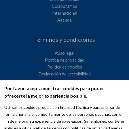
Colaboramos
Internacional
Agenda
Términos y condiciones
Aviso legal
Política de privacidad
Política de cookies
Declaración de accesibilidad
Por favor, acepta nuestras cookies para poder
Ayuntamiento de Madrid
ofrecerte la mejor experiencia posible.
WeMadrid es un sitio web del Ayuntamiento de Madrid
Utilizamos cookies propias con finalidad técnica y para analizar de
dedicado a las relaciones institucionales y la actividad
forma anónima el comportamiento de las personas usuarias, con el
internacional del Alcalde. ​
fin de mejorar su experiencia de navegación. Sin embargo, contiene
enlaces a sitios web de terceros con políticas de privacidad ajenas