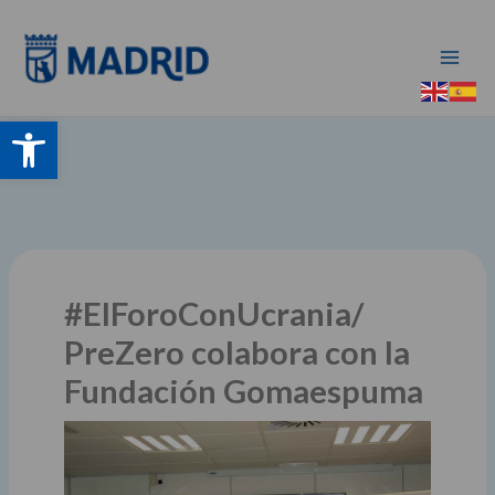
Ir
al
contenido
Abrir barra de herramientas
#ElForoConUcrania/
PreZero colabora con la
Fundación Gomaespuma