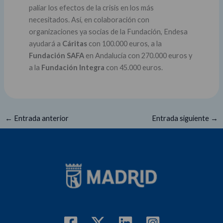
paliar los efectos de la crisis en los más
necesitados. Así, en colaboración con
organizaciones ya socias de la Fundación, Endesa
ayudará a
Cáritas
con 100.000 euros, a la
Fundación SAFA
en Andalucía con 270.000 euros y
a la
Fundación Integra
con 45.000 euros.
←
Entrada anterior
Entrada siguiente
→