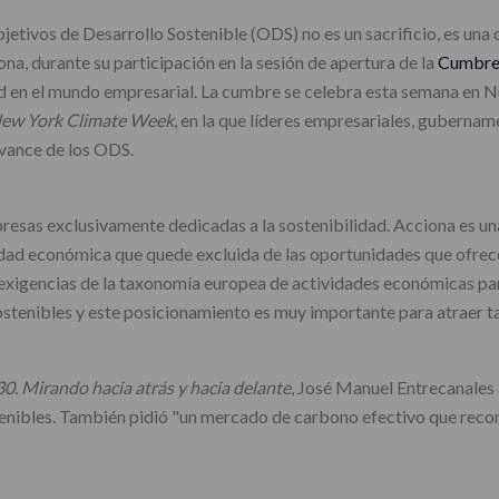
jetivos de Desarrollo Sostenible (ODS) no es un sacrificio, es una
a, durante su participación en la sesión de apertura de la
Cumbre 
d en el mundo empresarial. La cumbre se celebra esta semana en 
ew York Climate Week
, en la que líderes empresariales, gubernam
avance de los ODS.
esas exclusivamente dedicadas a la sostenibilidad. Acciona es u
idad económica que quede excluida de las oportunidades que ofrece
exigencias de la taxonomía europea de actividades económicas pa
tenibles y este posicionamiento es muy importante para atraer ta
0. Mirando hacia atrás y hacia delante
, José Manuel Entrecanales 
stenibles. También pidió "un mercado de carbono efectivo que rec