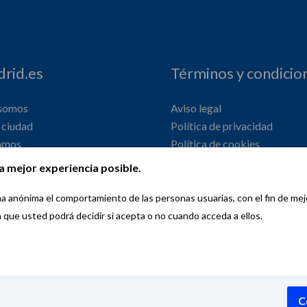
rid.es
Términos y condicio
 somos
Aviso legal
ciudad
Política de privacidad
amos
Política de cookies
onal
Declaración de accesibilidad
a mejor experiencia posible.
orma anónima el comportamiento de las personas usuarias, con el fin de me
a que usted podrá decidir si acepta o no cuando acceda a ellos.
Copyright © 2026 Wemadrid | the place to be | Ayuntamiento de Madri
C