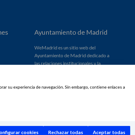
nes
Ayuntamiento de Madrid
WeMadrid es un sitio web del
Ayuntamiento de Madrid dedicado a
las relaciones institucionales y la
actividad internacional del Alcalde. ​
jorar su experiencia de navegación. Sin embargo, contiene enlaces a
d
onfigurar cookies
Rechazar todas
Aceptar todas