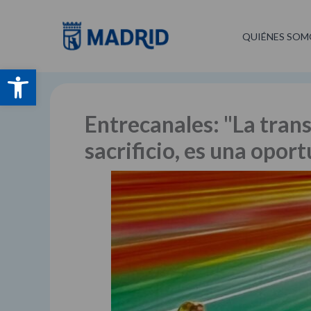
Ir
al
QUIÉNES SOM
contenido
Abrir barra de herramientas
Entrecanales: "La tran
sacrificio, es una opor