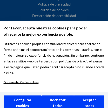
Política de privacidad
Política de cookies
Declaración de accesibilidad
Por favor, acepta nuestras cookies para poder
Ayuntamiento de Madrid
ofrecerte la mejor experiencia posible.
WeMadrid es un sitio web del Ayuntamiento de Madrid
Utilizamos cookies propias con finalidad técnica y para analizar de
dedicado a las relaciones institucionales y la actividad
forma anónima el comportamiento de las personas usuarias, con el
internacional del Alcalde. ​
fin de mejorar su experiencia de navegación. Sin embargo, contiene
enlaces a sitios web de terceros con políticas de privacidad ajenas
a esta página que usted podrá decidir si acepta o no cuando acceda
a ellos.
Documentación de cookies
Copyright © 2026 Wemadrid | the place to be | Ayuntamiento de
Madrid
Configurar
Rechazar
Aceptar
cookies
todas
todas