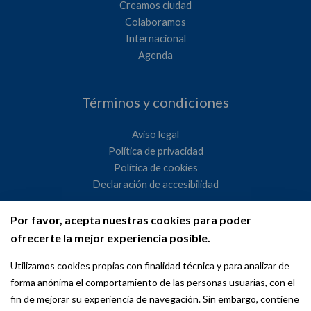
Creamos ciudad
Colaboramos
Internacional
Agenda
Términos y condiciones
Aviso legal
Política de privacidad
Política de cookies
Declaración de accesibilidad
Por favor, acepta nuestras cookies para poder
Ayuntamiento de Madrid
ofrecerte la mejor experiencia posible.
WeMadrid es un sitio web del Ayuntamiento de Madrid
Utilizamos cookies propias con finalidad técnica y para analizar de
dedicado a las relaciones institucionales y la actividad
forma anónima el comportamiento de las personas usuarias, con el
internacional del Alcalde. ​
fin de mejorar su experiencia de navegación. Sin embargo, contiene