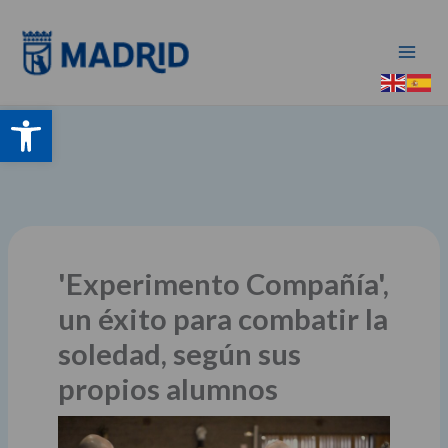
Ir
al
contenido
Abrir barra de herramientas
'Experimento Compañía',
un éxito para combatir la
soledad, según sus
propios alumnos