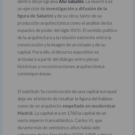
dentro del programa
Año Sabatini
. La muestra es
un ejercicio de
investigación y difusión de la
figura de Sabatini
y de su obra, tanto de su
producción arquitectónica como el análisis de los
espacios de poder del siglo XVIII. El sentido político
de la arquitectura y la relación existente entre la
construcción y la imagen de un estado y de su
capital. Para ello, el discurso expositivo se
articulará a partir del diálogo entre piezas
históricas y reconstrucciones arquitectónica
contemporáneas.
El subtítulo 'la construcción de una capital europea'
deja ver el interés de resaltar la figura del italiano
como de un arquitecto
empeñado en modernizar
Madrid.
La capital era en 1760 la capital de un
vasto imperio transatlántico. Carlos III, que
durante más de veinticinco años había sido
soberano de las Dos Sicilias (1734-1759), sabía lo