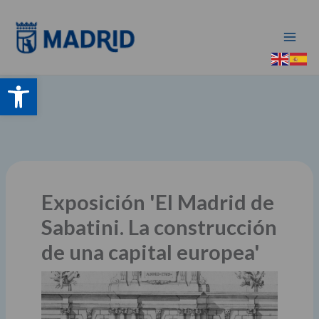
Ir
al
contenido
Abrir barra de herramientas
Exposición 'El Madrid de
Sabatini. La construcción
de una capital europea'