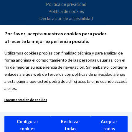
Política de privacidad
Política de cookies
Declaración de accesibilidad
Por favor, acepta nuestras cookies para poder
Ayuntamiento de Madrid
ofrecerte la mejor experiencia posible.
WeMadrid es un sitio web del Ayuntamiento de Madrid
Utilizamos cookies propias con finalidad técnica y para analizar de
dedicado a las relaciones institucionales y la actividad
forma anónima el comportamiento de las personas usuarias, con el
internacional del Alcalde. ​
fin de mejorar su experiencia de navegación. Sin embargo, contiene
enlaces a sitios web de terceros con políticas de privacidad ajenas
a esta página que usted podrá decidir si acepta o no cuando acceda
a ellos.
Documentación de cookies
Copyright © 2026 Wemadrid | the place to be | Ayuntamiento de
Madrid
Configurar
Rechazar
Aceptar
cookies
todas
todas