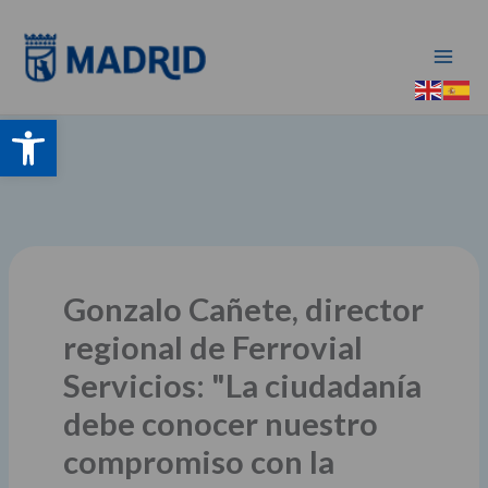
Ir
al
contenido
Abrir barra de herramientas
Gonzalo Cañete, director
regional de Ferrovial
Servicios: "La ciudadanía
debe conocer nuestro
compromiso con la