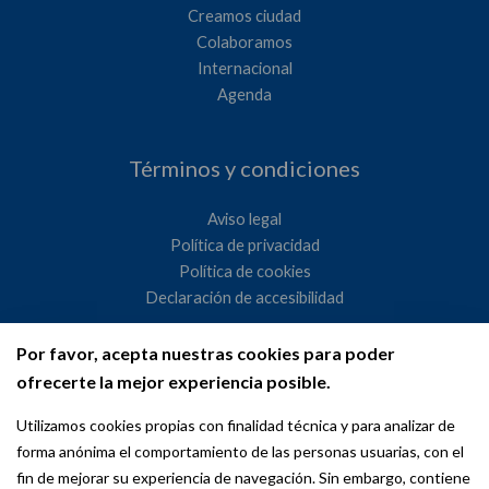
Creamos ciudad
Colaboramos
Internacional
Agenda
Términos y condiciones
Aviso legal
Política de privacidad
Política de cookies
Declaración de accesibilidad
Por favor, acepta nuestras cookies para poder
Ayuntamiento de Madrid
ofrecerte la mejor experiencia posible.
WeMadrid es un sitio web del Ayuntamiento de Madrid
Utilizamos cookies propias con finalidad técnica y para analizar de
dedicado a las relaciones institucionales y la actividad
forma anónima el comportamiento de las personas usuarias, con el
internacional del Alcalde. ​
fin de mejorar su experiencia de navegación. Sin embargo, contiene