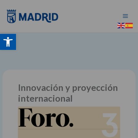
Ir
al
contenido
Abrir barra de herramientas
Innovación y proyección
internacional