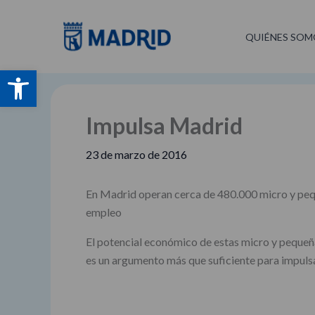
Ir
al
QUIÉNES SOM
contenido
Abrir barra de herramientas
Impulsa Madrid
23 de marzo de 2016
En Madrid operan cerca de 480.000 micro y peque
empleo
El potencial económico de estas micro y pequeñ
es un argumento más que suficiente para impulsa