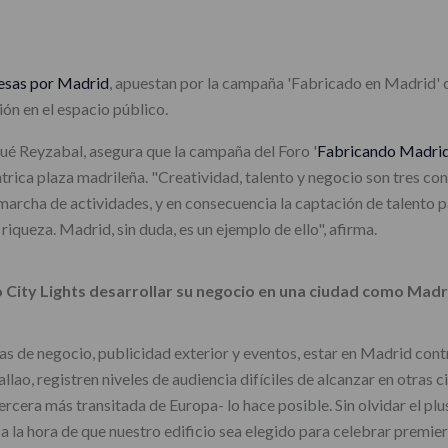
esas por Madrid
, apuestan por la campaña 'Fabricado en Madrid' c
ón en el espacio público.
sué Reyzabal, asegura que la campaña del Foro '
Fabricando Madrid
éntrica plaza madrileña. "Creatividad, talento y negocio son tres 
n marcha de actividades, y en consecuencia la captación de talento p
riqueza. Madrid, sin duda, es un ejemplo de ello", afirma.
City Lights desarrollar su negocio en una ciudad como Madr
as de negocio, publicidad exterior y eventos, estar en Madrid contr
llao, registren niveles de audiencia difíciles de alcanzar en otras 
tercera más transitada de Europa- lo hace posible. Sin olvidar el pl
e a la hora de que nuestro edificio sea elegido para celebrar premi