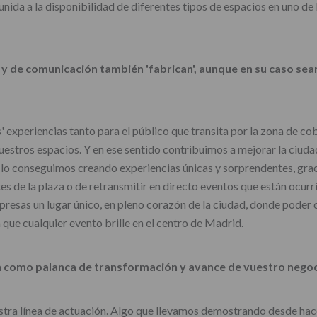
 unida a la disponibilidad de diferentes tipos de espacios en uno 
s y de comunicación también 'fabrican', aunque en su caso sea
' experiencias tanto para el público que transita por la zona de co
uestros espacios. Y en ese sentido contribuimos a mejorar la ciud
s, lo conseguimos creando experiencias únicas y sorprendentes, graci
tes de la plaza o de retransmitir en directo eventos que están ocurr
presas un lugar único, en pleno corazón de la ciudad, donde poder 
a que cualquier evento brille en el centro de Madrid.
ón como palanca de transformación y avance de vuestro nego
estra línea de actuación. Algo que llevamos demostrando desde hace