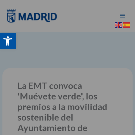
Ir
al
contenido
Abrir barra de herramientas
La EMT convoca
'Muévete verde', los
premios a la movilidad
sostenible del
Ayuntamiento de