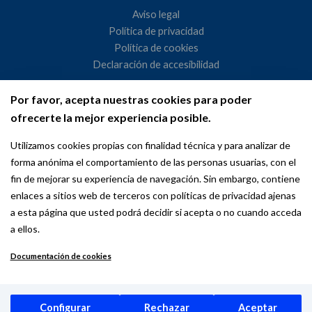
Aviso legal
Política de privacidad
Política de cookies
Declaración de accesibilidad
Por favor, acepta nuestras cookies para poder
Ayuntamiento de Madrid
ofrecerte la mejor experiencia posible.
WeMadrid es un sitio web del Ayuntamiento de Madrid
Utilizamos cookies propias con finalidad técnica y para analizar de
dedicado a las relaciones institucionales y la actividad
forma anónima el comportamiento de las personas usuarias, con el
internacional del Alcalde. ​
fin de mejorar su experiencia de navegación. Sin embargo, contiene
enlaces a sitios web de terceros con políticas de privacidad ajenas
a esta página que usted podrá decidir si acepta o no cuando acceda
a ellos.
Documentación de cookies
Copyright © 2026 Wemadrid | the place to be | Ayuntamiento de
Madrid
Configurar
Rechazar
Aceptar