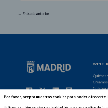
←
Entrada anterior
wemad
Quiénes
Creamos 
Colabor
Internaci
Por favor, acepta nuestras cookies para poder ofrecerte l
Agenda
Utilizamos cookies propias con finalidad técnica y para analizar de f