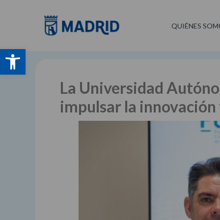
Ir
al
QUIÉNES SOM
contenido
Abrir barra de herramientas
La Universidad Autóno
impulsar la innovación