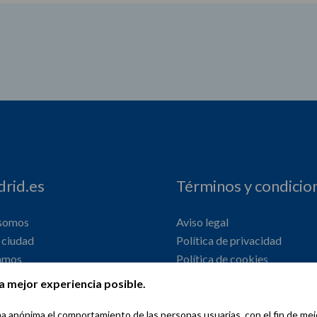
rid.es
Términos y condicio
 somos
Aviso legal
ciudad
Política de privacidad
amos
Política de cookies
onal
Declaración de accesibilidad
a mejor experiencia posible.
orma anónima el comportamiento de las personas usuarias, con el fin de me