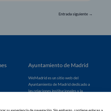
Entrada siguiente
→
nes
Ayuntamiento de Madrid
WeMadrid es un sitio web del
Ayuntamiento de Madrid dedicado a
las relaciones institucionales y la
actividad internacional del Alcalde. ​
jorar su experiencia de navegación. Sin embargo, contiene enlaces a