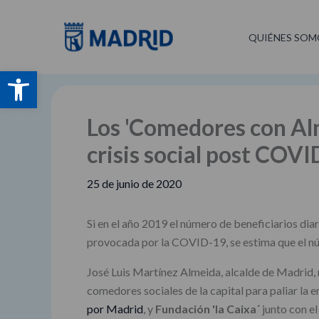
Ir
al
QUIÉNES SOM
contenido
Abrir barra de herramientas
Los 'Comedores con Alma
crisis social post COV
25 de junio de 2020
Si en el año 2019 el número de beneficiarios diar
provocada por la COVID-19, se estima que el nú
José Luis Martínez Almeida, alcalde de Madrid, 
comedores sociales de la capital para paliar la
por Madrid
, y
Fundación 'la Caixa´
junto con e