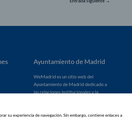
Entrada siguiente
→
nes
Ayuntamiento de Madrid
WeMadrid es un sitio web del
Ayuntamiento de Madrid dedicado a
las relaciones institucionales y la
actividad internacional del Alcalde. ​
jorar su experiencia de navegación. Sin embargo, contiene enlaces a