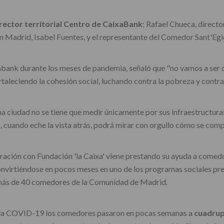
rector territorial Centro de CaixaBank
; Rafael Chueca, directo
m Madrid, Isabel Fuentes, y el representante del Comedor Sant'Egi
xabank durante los meses de pandemia, señaló que "no vamos a ser ca
taleciendo la cohesión social, luchando contra la pobreza y contra
ciudad no se tiene que medir únicamente por sus infraestructuras 
, cuando eche la vista atrás, podrá mirar con orgullo cómo se com
ación con Fundación 'la Caixa' viene prestando su ayuda a comed
nvirtiéndose en pocos meses en uno de los programas sociales pref
más de 40 comedores de la Comunidad de Madrid.
or la COVID-19 los comedores pasaron en pocas semanas a
cuadrup