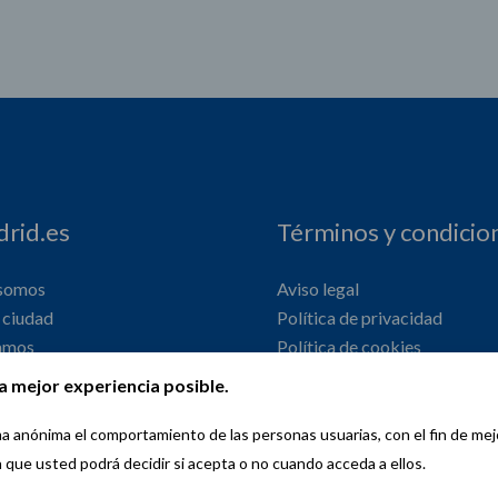
rid.es
Términos y condicio
 somos
Aviso legal
ciudad
Política de privacidad
amos
Política de cookies
onal
Declaración de accesibilidad
a mejor experiencia posible.
orma anónima el comportamiento de las personas usuarias, con el fin de me
a que usted podrá decidir si acepta o no cuando acceda a ellos.