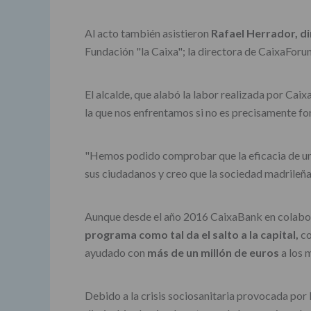
Al acto también asistieron
Rafael Herrador, di
Fundación "la Caixa"; la directora de CaixaForu
El alcalde, que alabó la labor realizada por Cai
la que nos enfrentamos si no es precisamente for
"Hemos podido comprobar que la eficacia de una 
sus ciudadanos y creo que la sociedad madrileña
Aunque desde el año 2016 CaixaBank en colabor
programa como tal da el salto a la capital,
co
ayudado con
más de un millón de euros
a los 
Debido a la crisis sociosanitaria provocada p