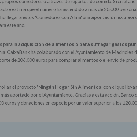
s propios comedores o a través de repartos de comida. Si en el año
ad se estima que el número ha ascendido a más de 20.000 personas
echo llegar a estos 'Comedores con Alma' una
aportación extraord
ra este año.
s para la
adquisición de alimentos o para sufragar gastos pu
emia, CaixaBank ha colaborado con el Ayuntamiento de Madrid en di
mporte de 206.000 euros para comprar alimentos o el envío de pro
rollan el proyecto
'Ningún Hogar Sin Alimentos'
con el que lleva
n más aportado por el Ayuntamiento. Gracias a esta acción, Banco 
 euros y donaciones en especie por un valor superior a los 120.00