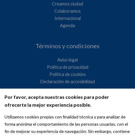
Creamos ciudad
Colaboramos
Internacional
Agenda
Términos y condiciones
Aviso legal
Política de privacidad
Política de cookies
Declaración de accesibilidad
Por favor, acepta nuestras cookies para poder
Ayuntamiento de Madrid
ofrecerte la mejor experiencia posible.
WeMadrid es un sitio web del Ayuntamiento de Madrid
Utilizamos cookies propias con finalidad técnica y para analizar de
dedicado a las relaciones institucionales y la actividad
forma anónima el comportamiento de las personas usuarias, con el
internacional del Alcalde. ​
fin de mejorar su experiencia de navegación. Sin embargo, contiene