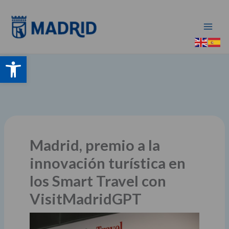
Ir
al
contenido
Abrir barra de herramientas
Madrid, premio a la
innovación turística en
los Smart Travel con
VisitMadridGPT