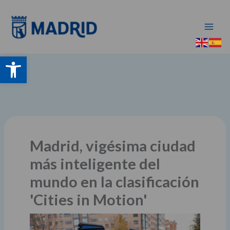
Ir
al
contenido
Abrir barra de herramientas
Madrid, vigésima ciudad
más inteligente del
mundo en la clasificación
'Cities in Motion'