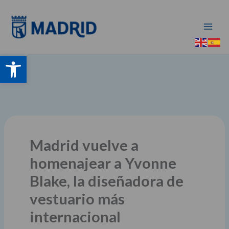
Ir
al
contenido
Abrir barra de herramientas
Madrid vuelve a
homenajear a Yvonne
Blake, la diseñadora de
vestuario más
internacional